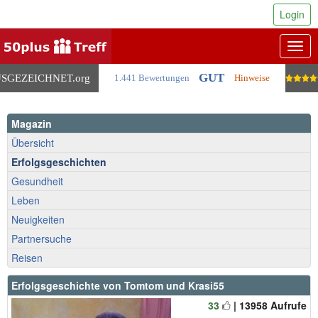
Login
Togg
navig
GUT
SGEZEICHNET
.org
1.441 Bewertungen
Hinweise
Magazin
Übersicht
Erfolgsgeschichten
Gesundheit
Leben
Neuigkeiten
Partnersuche
Reisen
Erfolgsgeschichte von Tomtom und Krasi55
33
| 13958 Aufrufe