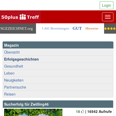
Login
Togg
navig
GUT
SGEZEICHNET
.org
1.441 Bewertungen
Hinweise
Magazin
Übersicht
Erfolgsgeschichten
Gesundheit
Leben
Neuigkeiten
Partnersuche
Reisen
Sucherfolg für Zwilling46
18
| 16542 Aufrufe