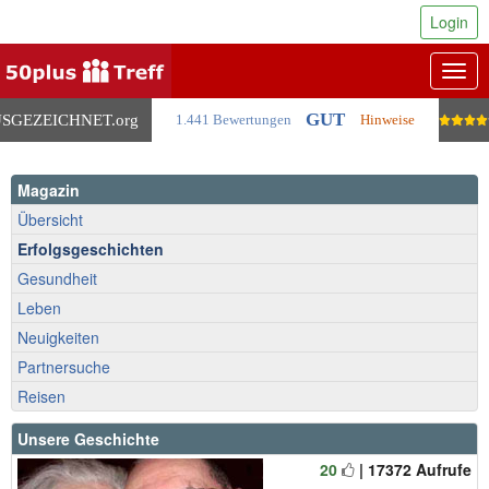
Login
Togg
navig
GUT
SGEZEICHNET
.org
1.441 Bewertungen
Hinweise
Magazin
Übersicht
Erfolgsgeschichten
Gesundheit
Leben
Neuigkeiten
Partnersuche
Reisen
Unsere Geschichte
20
| 17372 Aufrufe