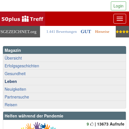
Login
Togg
navig
GUT
SGEZEICHNET
.org
1.441 Bewertungen
Hinweise
Magazin
Übersicht
Erfolgsgeschichten
Gesundheit
Leben
Neuigkeiten
Partnersuche
Reisen
Helfen während der Pandemie
9
| 13673 Aufrufe