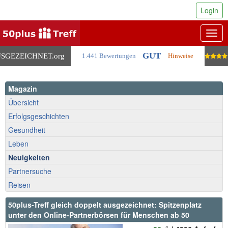
Login
Togg
navig
GUT
SGEZEICHNET
.org
1.441 Bewertungen
Hinweise
Magazin
Übersicht
Erfolgsgeschichten
Gesundheit
Leben
Neuigkeiten
Partnersuche
Reisen
50plus-Treff gleich doppelt ausgezeichnet: Spitzenplatz
unter den Online-Partnerbörsen für Menschen ab 50