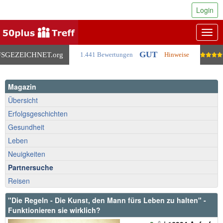
Login
Togg
navig
GUT
SGEZEICHNET
.org
1.441 Bewertungen
Hinweise
Magazin
Übersicht
Erfolgsgeschichten
Gesundheit
Leben
Neuigkeiten
Partnersuche
Reisen
"Die Regeln - Die Kunst, den Mann fürs Leben zu halten" -
Funktionieren sie wirklich?