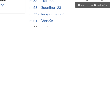
Jahre
m 58 - Liki1988
w 70 - Lea956
ing
Hinweis zu den Bewertungen
m 58 - Guenther123
w 70 - Leni56
m 59 - JuergenDiener
w 71 - maybe...
m 61 - ChrisKA
w 71 - Annalena2
m 61 - marlin
w 72 - Lavendel123
m 61 - Tassenwart
w 72 - Elbflorentina
m 61 - Testpilot
w 73 - inga999
m 62 - dolf_63
w 75 - MariaSim
m 62 - holly0403
w 76 - Heidilein50
m 63 - Lenz123
w 79 - Sputnik47
m 64 - siegi99
w 80 - ..hannah..
m 65 - Yidaki
w 81 - Ellychen
m 66 - Only4you2209
w 82 - Ragusa
m 67 - Freisteher
w 85 - Synphonia
m 68 - cordura
w 88 - henkelino
m 68 - Simminger
w 48 - Monika230
m 68 - Keoma58
w 50 - Nicole007