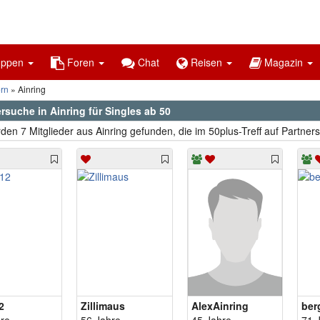
uppen
Foren
Chat
Reisen
Magazin
rn
Ainring
rsuche in Ainring für Singles ab 50
den 7 Mitglieder aus Ainring gefunden, die im 50plus-Treff auf Partner
2
Zillimaus
AlexAinring
ber