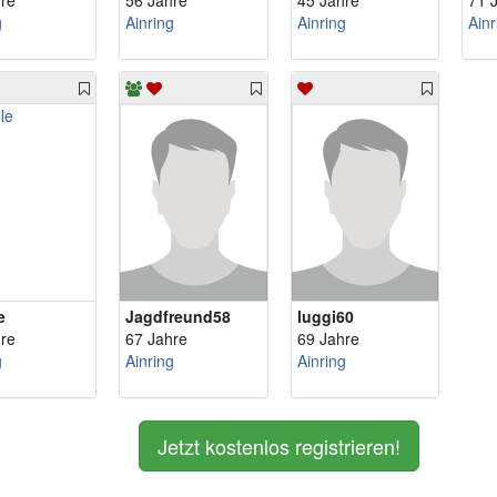
re
56 Jahre
45 Jahre
71 
g
Ainring
Ainring
Ainr
e
Jagdfreund58
luggi60
re
67 Jahre
69 Jahre
g
Ainring
Ainring
Jetzt kostenlos registrieren!