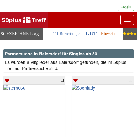
Login
Togg
navig
GUT
SGEZEICHNET
.org
1.441 Bewertungen
Hinweise
Partnersuche in Baiersdorf für Singles ab 50
Es wurden 6 Mitglieder aus Baiersdorf gefunden, die im 50plus-
Treff auf Partnersuche sind.