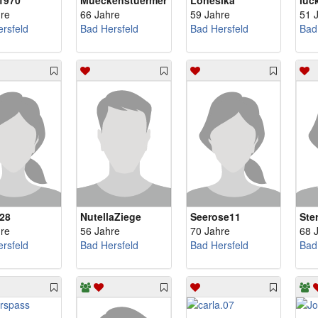
k1970
Mueckenstuermer
Lonesika
luc
re
66 Jahre
59 Jahre
51 
rsfeld
Bad Hersfeld
Bad Hersfeld
Bad
28
NutellaZiege
Seerose11
Ste
re
56 Jahre
70 Jahre
68 
rsfeld
Bad Hersfeld
Bad Hersfeld
Bad