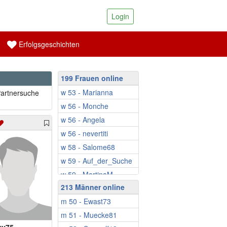
Login
Erfolgsgeschichten
199 Frauen online
w 53 - Marianna
Partnersuche
w 56 - Monche
w 56 - Angela
w 56 - nevertiti
w 58 - Salome68
w 59 - Auf_der_Suche
w 59 - MartinaM
213 Männer online
w 59 - Mariposa67
m 50 - Ewast73
w 59 - Tine26
m 51 - Muecke81
w 59 - Monique61