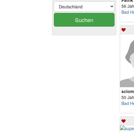
Patri
56 Jah
Bad He
Suchen
sciom
50 Jah
Bad He