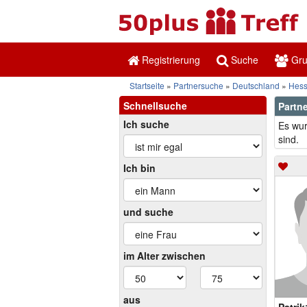
Registrierung
Suche
Gr
Startseite
Partnersuche
Deutschland
Hes
Schnellsuche
Partne
Ich suche
Es wur
sind.
Ich bin
und suche
im Alter zwischen
aus