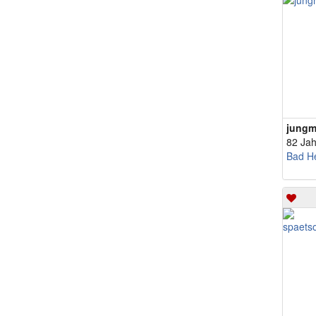
jung
82 Jah
Bad He