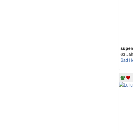
super
63 Jah
Bad He