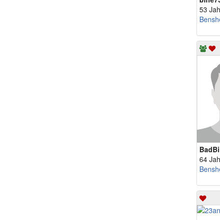
53 Jah
Bensh
BadBil
64 Jah
Bensh