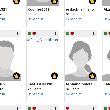
ck321
Kochfee2019
einfachhallihallo
Alx
re
64 Jahre
69 Jahre
54 
eim
Bensheim
Bensheim
Ben
r62
Fast_Gluecklicher
Minhaborboleta
Fat
re
74 Jahre
62 Jahre
68 
eim
Bensheim
Bensheim
Ben