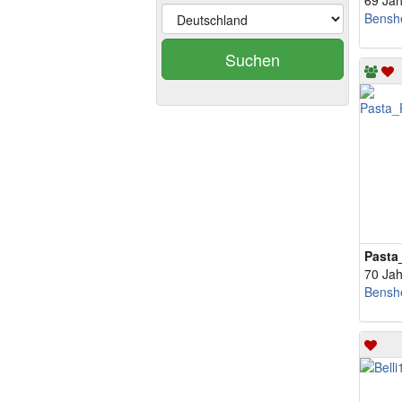
69 Jah
Bensh
Suchen
70 Jah
Bensh