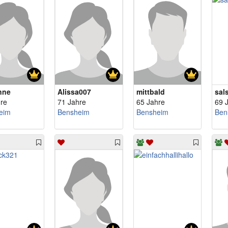
nne
Alissa007
mittbald
sal
re
71 Jahre
65 Jahre
69 
eim
Bensheim
Bensheim
Ben