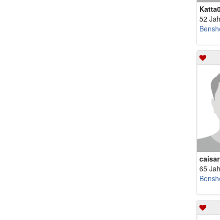
Katta
52 Jah
Bensh
caisar
65 Jah
Bensh