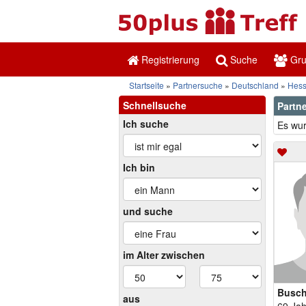
Registrierung
Suche
Gr
Startseite
Partnersuche
Deutschland
Hes
Schnellsuche
Partn
Ich suche
Es wur
Ich bin
und suche
im Alter zwischen
Busch
aus