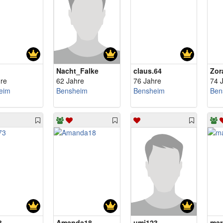
Nacht_Falke
claus.64
Zor
re
62 Jahre
76 Jahre
74 
eim
Bensheim
Bensheim
Ben
3
Amanda18
umi123
mar