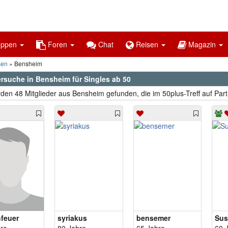
uppen
Foren
Chat
Reisen
Magazin
sen
Bensheim
ersuche in Bensheim für Singles ab 50
den 48 Mitglieder aus Bensheim gefunden, die im 50plus-Treff auf Par
feuer
syriakus
bensemer
Su