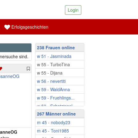
Login
Erfolgsgeschichten
238 Frauen online
w 51 - Jasminada
tnersuche sind.
w 55 - TurboTina
w 55 - Dijana
w 56 - nevertiti
w 59 - WaldAnna
w 59 - Fruehlings...
w 59 - Schatzinsel
267 Männer online
w 59 - Babbsi
m 45 - nobody23
w 60 - Ringeltine
m 45 - Toni1985
w 61 - J.wolff
sanneOG