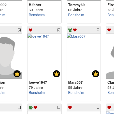
0902
H.feher
Tommy69
Fit
re
60 Jahre
62 Jahre
73 
eim
Bensheim
Bensheim
Ben
ion
loewe1947
Mara007
Cla
re
79 Jahre
59 Jahre
58 
eim
Bensheim
Bensheim
Ben