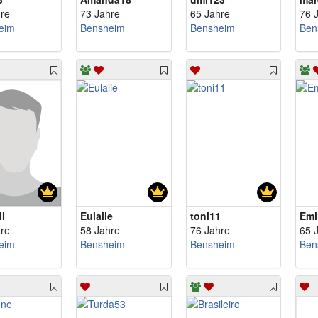
re
73 Jahre
65 Jahre
76 
eim
Bensheim
Bensheim
Ben
l
Eulalie
toni11
Emi
re
58 Jahre
76 Jahre
65 
eim
Bensheim
Bensheim
Ben