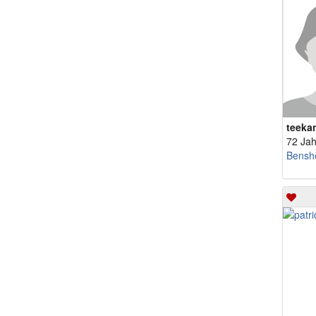
teeka
72 Jah
Bensh