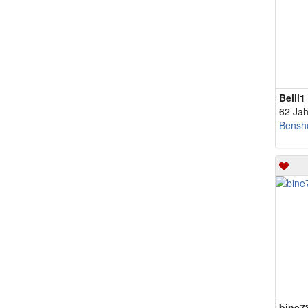
Belli1
62 Jah
Bensh
bine7