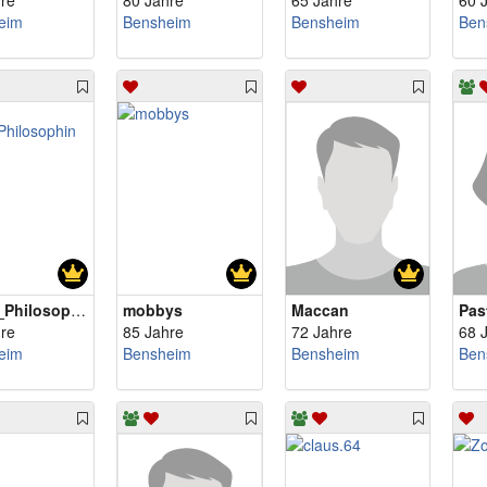
re
80 Jahre
65 Jahre
60 
eim
Bensheim
Bensheim
Ben
Pasta_Philosophin
mobbys
Maccan
Pas
re
85 Jahre
72 Jahre
68 
eim
Bensheim
Bensheim
Ben