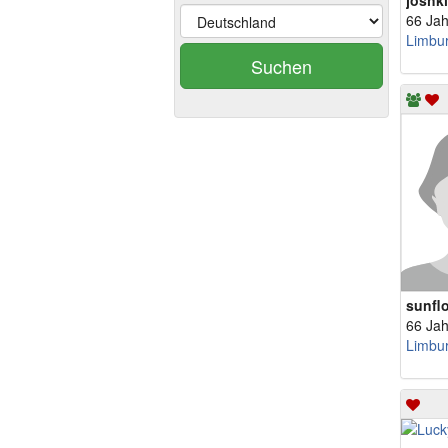
joshk
66 Jah
Suchen
sunfl
66 Jah