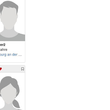
m 70 - olli566
w 55 - Lila70
m 70 - Brestling
w 55 - Zuhrav
m 71 - Sportfreund55
w 55 - sweety8
m 71 - virgoru
w 56 - Alpenblume
m 71 - erry54
w 56 - kalina123
m 71 - Sidney
w 57 - Helgastroh
m 71 - Cebu113
w 57 - Zuversicht...
ter2
m 72 - HarryGo53
w 57 - wetterkapr...
Jahre
Limburg an der Lahn
m 72 - Claus2
w 57 - Liane53
m 72 - Friko70
w 58 - Josieanne
m 72 - hackiman
w 58 - hofhof
m 73 - Nordlicht_oh
w 58 - InesBloom
m 73 - normac
w 58 - Sawi1968
m 74 - Weuschi
w 58 - SilviaSonn...
m 74 - Fritie
w 59 - Sahne_Schn...
m 76 - Brunello
w 59 - SusanneHT
m 76 - Caminito
w 59 - Floeckchen70