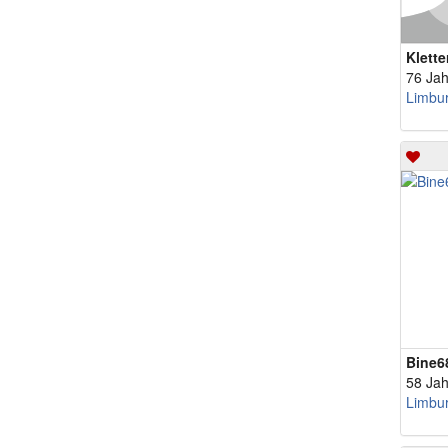
Klett
76 Jah
Bine6
58 Jah