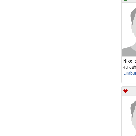
Niko1
49 Jah