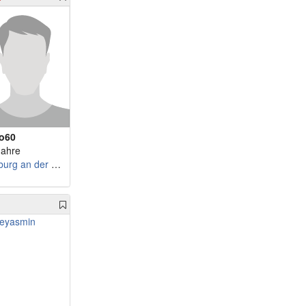
m 53 - MSPBERLIN
w 62 - Holly62
m 53 - Kolossus
w 63 - Tindaya
m 54 - Main72
w 63 - Endlich50
m 54 - Enver54
w 63 - sonne05
m 54 - Takezo
w 63 - Dannioma
m 55 - Sven911
w 63 - Lizz52
m 56 - smotsch
w 64 - FrauBlau
m 56 - Moses88
w 64 - Aniana
o60
Jahre
m 56 - Gerard1969
w 64 - Spirit23
Limburg an der Lahn
m 56 - HagenG
w 64 - mahope
m 57 - Casiro
w 64 - Rosenmund
m 57 - Renatra
w 65 - 11charly
m 57 - kranich50
w 65 - Elli465
m 58 - Schnitzel67
w 65 - Vivi65
m 58 - Tom1968
w 65 - Nofretete
m 59 - kollege
w 65 - lachendeaugen
m 59 - Chris15328
w 65 - Eulalia_So...