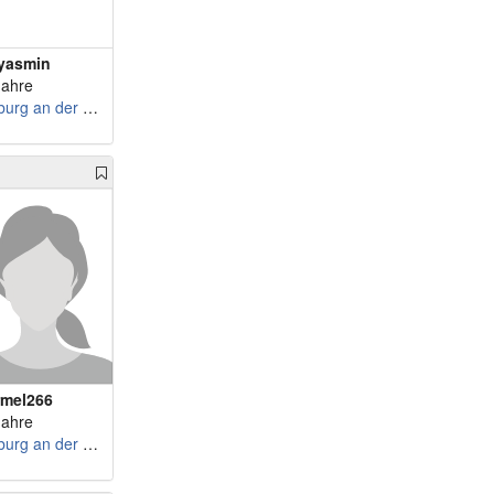
m 60 - hier_bin_ich
w 66 - Madame7
m 60 - Lucanodoc
w 66 - Murmellocke
yasmin
m 60 - Geniesser844
w 66 - Madrid
Jahre
m 60 - frangen55
Limburg an der Lahn
w 66 - Niecke
m 61 - Jetztaber
w 66 - eliot11dom...
m 61 - Wespe2025
w 67 - Anasta
m 61 - AnthonyGeorge
w 67 - sitta_muc
m 62 - Whynot31
w 67 - Meeten
m 62 - diddel63
w 67 - Bluebird59
m 62 - Olli63
w 67 - maccarrons
m 62 - Zugroasta
w 67 - bikerbibi
m 62 - Schops
w 67 - zuschka
m 63 - Torsten55
w 67 - Einmalnoch40
mel266
m 63 - PogomenZA15
w 67 - Bri1409
Jahre
m 64 - HorstSadW
w 67 - forelle.59
Limburg an der Lahn
m 64 - Marc_62
w 67 - Seeteufel
m 64 - Micha62