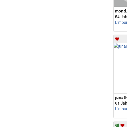
mond
54 Jah
juna6
61 Jah