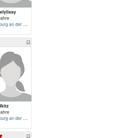
m 77 - Zwergnase3
w 59 - AnnaClara
elylissy
m 78 - Luigi25
w 59 - Glueckstre...
Jahre
m 78 - Olmas0
w 59 - Estrella7
Limburg an der Lahn
m 79 - filos47
w 60 - nimmersatt_w
m 79 - Adriaanm
w 60 - Shadow2026
m 80 - karlheinrich
w 60 - MariaM.
m 81 - Stromer45
w 60 - Nila66
m 83 - HansPeterH
w 60 - livelife
m 83 - Mosfet
w 61 - Blumenfrau61
m 84 - wanderopa
w 62 - sommerfee
m 86 - Hugo40
w 62 - Louloudi26.
m 94 - WohlBert
w 62 - Feelilu
dkitz
m 46 - David79
w 62 - gatita
Jahre
m 52 - Andreas73
w 62 - Erfolg
Limburg an der Lahn
m 52 - me1969
w 62 - Candymaus
m 52 - Csabex1
w 62 - Stierhorn