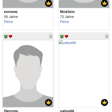
extremo
Nickilein
55 Jahre
72 Jahre
Peine
Peine
Harrymo
uwlue66