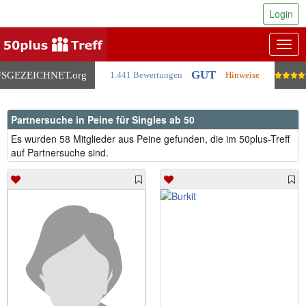
Login
Togg
navig
GUT
SGEZEICHNET
.org
1.441 Bewertungen
Hinweise
Partnersuche in Peine für Singles ab 50
Es wurden 58 Mitglieder aus Peine gefunden, die im 50plus-Treff
auf Partnersuche sind.