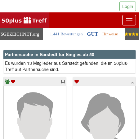
Login
Togg
navig
GUT
SGEZEICHNET
.org
1.441 Bewertungen
Hinweise
Partnersuche in Sarstedt für Singles ab 50
Es wurden 13 Mitglieder aus Sarstedt gefunden, die im 50plus-
Treff auf Partnersuche sind.