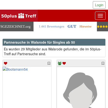
Login
Togg
navig
GUT
SGEZEICHNET
.org
1.441 Bewertungen
Hinweise
Partnersuche in Walsrode für Singles ab 50
Es wurden 29 Mitglieder aus Walsrode gefunden, die im 50plus-
Treff auf Partnersuche sind.