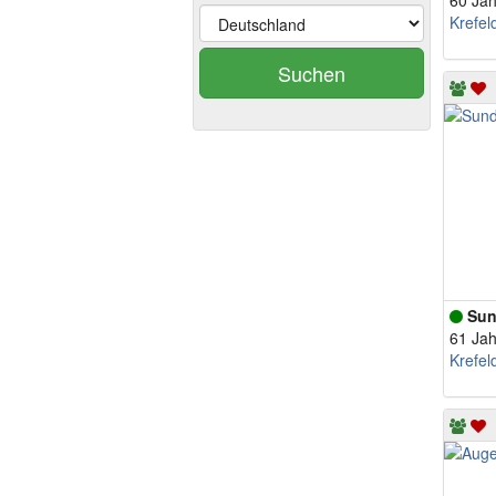
60 Jah
Krefel
Suchen
Sun
61 Jah
Krefel