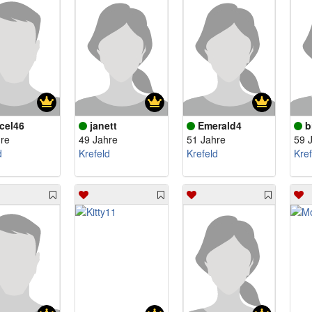
cel46
janett
Emerald4
b
re
49 Jahre
51 Jahre
59 
d
Krefeld
Krefeld
Kref