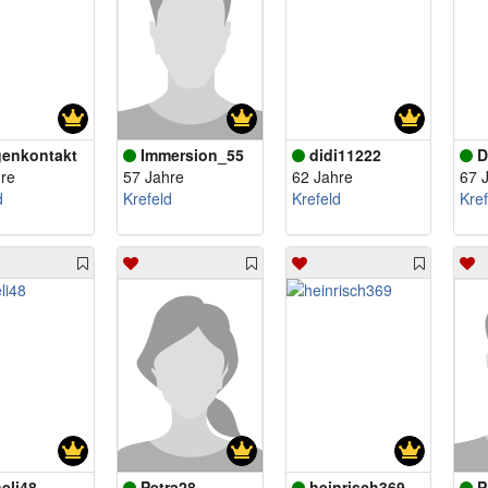
enkontakt
Immersion_55
didi11222
D
re
57 Jahre
62 Jahre
67 
d
Krefeld
Krefeld
Kref
eli48
Petra28
heinrisch369
P