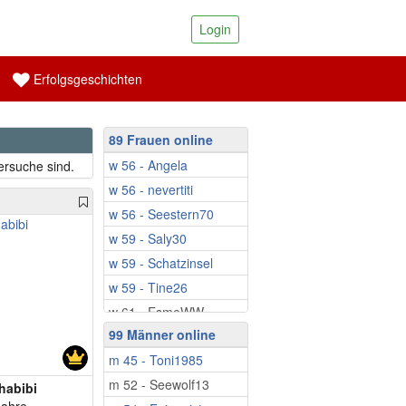
Login
Erfolgsgeschichten
89 Frauen online
w 56 - Angela
ersuche sind.
w 56 - nevertiti
w 56 - Seestern70
w 59 - Saly30
w 59 - Schatzinsel
w 59 - Tine26
w 61 - EsmeWW
99 Männer online
w 61 - Sveti13
m 45 - Toni1985
w 64 - HarmonieFrau
m 52 - Seewolf13
w 64 - Miacoolgirl
habibi