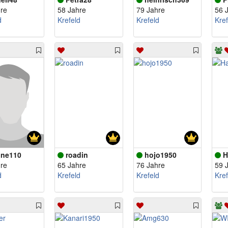
re
58 Jahre
79 Jahre
56 
d
Krefeld
Krefeld
Kref
ine110
roadin
hojo1950
H
re
65 Jahre
76 Jahre
59 
d
Krefeld
Krefeld
Kref