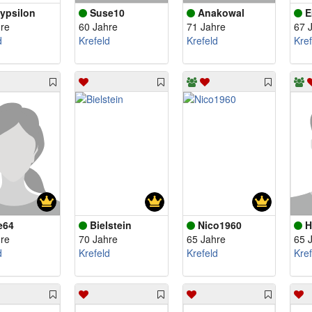
ypsilon
Suse10
Anakowal
E
re
60 Jahre
71 Jahre
67 
d
Krefeld
Krefeld
Kref
e64
Bielstein
Nico1960
H
re
70 Jahre
65 Jahre
65 
d
Krefeld
Krefeld
Kref