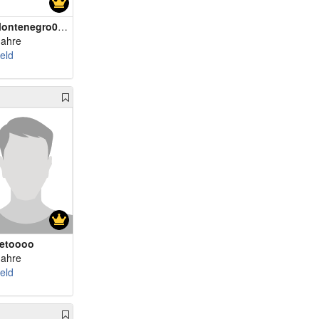
ontenegro0106
Jahre
eld
etoooo
Jahre
eld