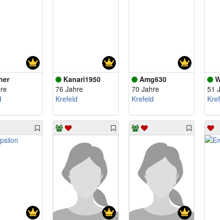
ner
Kanari1950
Amg630
W
re
76 Jahre
70 Jahre
51 
d
Krefeld
Krefeld
Kref