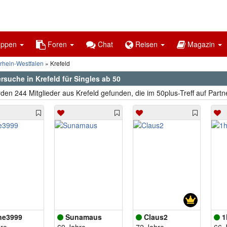
uppen
Foren
Chat
Reisen
Magazin
rhein-Westfalen
Krefeld
rsuche in Krefeld für Singles ab 50
den 244 Mitglieder aus Krefeld gefunden, die im 50plus-Treff auf Partn
ne3999
Sunamaus
Claus2
1