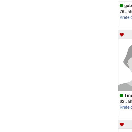
gab
76 Jah
Krefel
Tin
62 Jah
Krefel