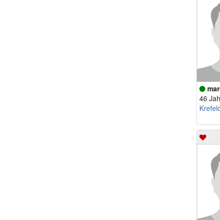
mar
46 Jah
Krefel