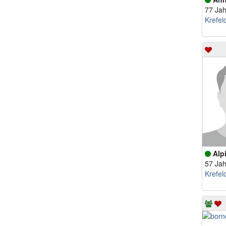
77 Jah
Krefel
Alp
57 Jah
Krefel