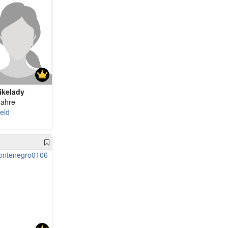
m 71 - KvomeinK
m 71 - 987uli
m 72 - Scott55
m 72 - jimmi518
m 72 - donauwaller
m 72 - j.cork
m 72 - Sommer1a
ikelady
m 72 - manniplus
Jahre
eld
m 74 - Ehrick
m 74 - kaleko52
m 74 - fredy111
m 77 - loli21
m 78 - schmudlo48
m 78 - Rebel96