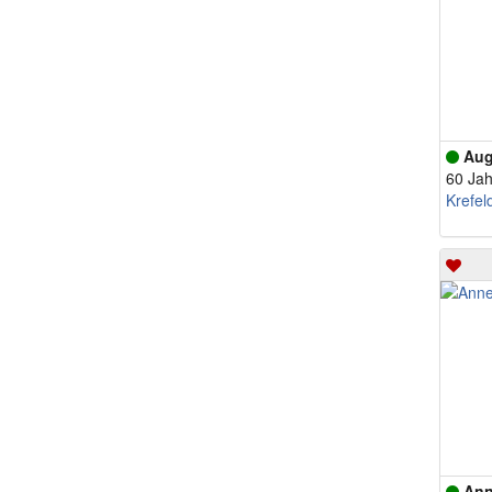
Aug
60 Jah
Krefel
Ann