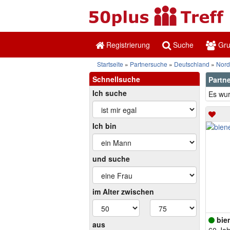
Registrierung
Suche
Gr
Startseite
Partnersuche
Deutschland
Nord
Schnellsuche
Partne
Ich suche
Es wur
Ich bin
und suche
im Alter zwischen
bie
aus