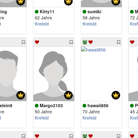
ling
Kitty11
sumiki
M
re
62 Jahre
58 Jahre
72 
d
Krefeld
Krefeld
Kref
belein9
Margo2103
hawaii856
P
re
50 Jahre
70 Jahre
45 
d
Krefeld
Krefeld
Kref