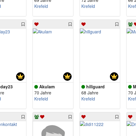
re
69 Jahre
72 Jahre
66 
d
Krefeld
Krefeld
Kref
day23
Akulam
hillguard
M
re
70 Jahre
68 Jahre
70 
d
Krefeld
Krefeld
Kref