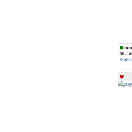
bor
55 Jah
Krefel