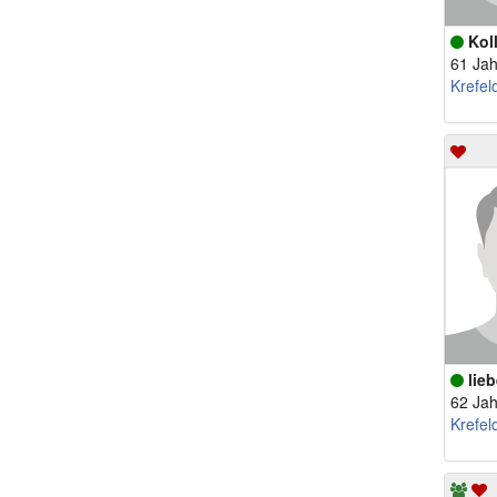
Kol
61 Jah
Krefel
lie
62 Jah
Krefel