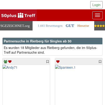
Login
Togg
navig
GUT
SGEZEICHNET
.org
1.441 Bewertungen
Hinweise
Partnersuche in Rietberg für Singles ab 50
Es wurden 18 Mitglieder aus Rietberg gefunden, die im 50plus-
Treff auf Partnersuche sind.