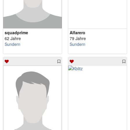
squadprime
Alfarero
62 Jahre
79 Jahre
Sundern
Sundern