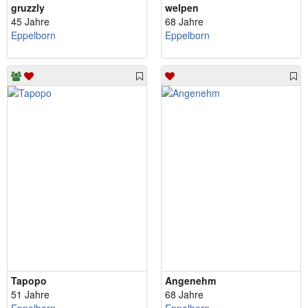
gruzzly
welpen
45 Jahre
68 Jahre
Eppelborn
Eppelborn
Tapopo
Angenehm
51 Jahre
68 Jahre