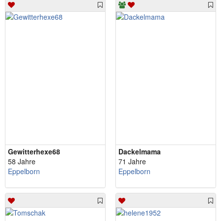
Gewitterhexe68
Dackelmama
58 Jahre
71 Jahre
Eppelborn
Eppelborn