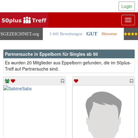
Login
Togg
navig
GUT
SGEZEICHNET
.org
1.441 Bewertungen
Hinweise
Partnersuche in Eppelborn für Singles ab 50
Es wurden 20 Mitglieder aus Eppelborn gefunden, die im 50plus-
Treff auf Partnersuche sind.