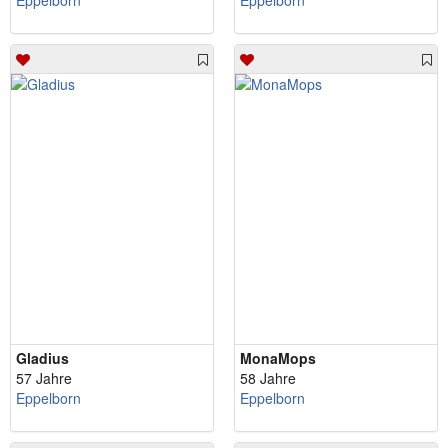
Eppelborn
Eppelborn
Gladius
MonaMops
57 Jahre
58 Jahre
Eppelborn
Eppelborn