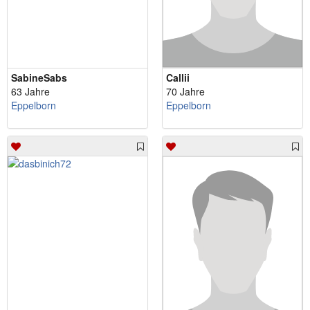
SabineSabs
Callii
63 Jahre
70 Jahre
Eppelborn
Eppelborn