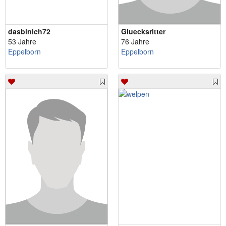
dasbinich72
Gluecksritter
53 Jahre
76 Jahre
Eppelborn
Eppelborn