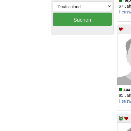
hep
67 Jah
Heuswe
Suchen
saa
65 Jah
Heuswe