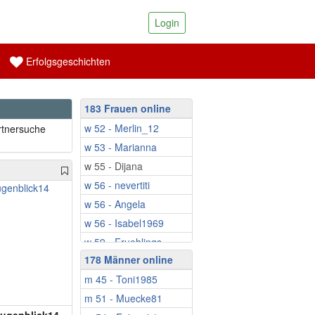
Login
Erfolgsgeschichten
183 Frauen online
w 52 - Merlin_12
rtnersuche
w 53 - Marianna
w 55 - Dijana
w 56 - nevertiti
w 56 - Angela
w 56 - Isabel1969
w 59 - Fruehlings...
178 Männer online
w 59 - Monique61
m 45 - Toni1985
w 59 - Mariposa67
m 51 - Muecke81
w 60 - Ringeltine