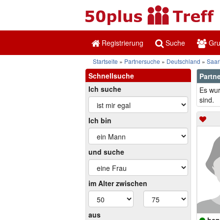
Registrierung
Suche
Gr
Startseite
Partnersuche
Deutschland
Saar
Schnellsuche
Partne
Ich suche
Es wur
sind.
Ich bin
und suche
im Alter zwischen
aus