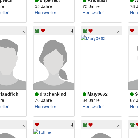
pwich
unperfect
Paloma01
A
re
55 Jahre
75 Jahre
78 
iler
Heusweiler
Heusweiler
Heu
rlandfloh
drachenkind
Mary0662
S
re
70 Jahre
64 Jahre
67 
iler
Heusweiler
Heusweiler
Heu