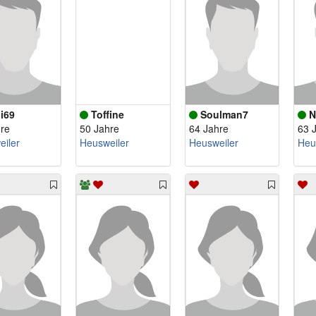
li69
Toffine
Soulman7
N
re
50 Jahre
64 Jahre
63 
iler
Heusweiler
Heusweiler
Heu