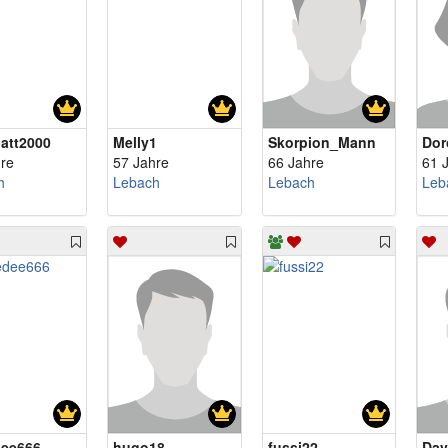
latt2000
Melly1
Skorpion_Mann
Dor
re
57 Jahre
66 Jahre
61 
h
Lebach
Lebach
Leb
ee666
hugo18
fussi22
Dav