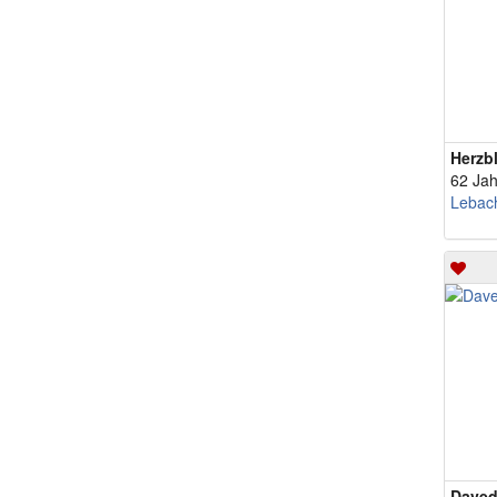
Herzb
62 Jah
Lebac
Daved