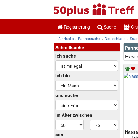
Registrierung
Suche
Gr
Startseite
Partnersuche
Deutschland
Saar
Schnellsuche
Partn
Ich suche
Es wur
Ich bin
und suche
im Alter zwischen
Nassa
aus