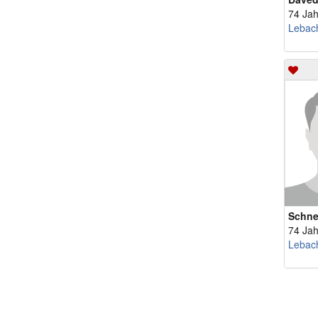
74 Jah
Lebac
Schne
74 Jah
Lebac