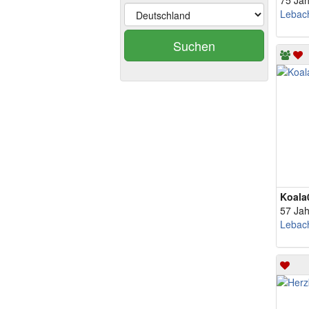
75 Jah
Lebac
Suchen
Koala
57 Jah
Lebac