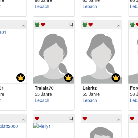
re
66 Jahre
65 Jahre
66 
h
Lebach
Lebach
Leb
01
Tralala70
Lakritz
For
re
55 Jahre
55 Jahre
56 
h
Lebach
Lebach
Leb