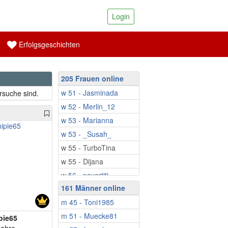
Login
Erfolgsgeschichten
205 Frauen online
w 51 - Jasminada
rsuche sind.
w 52 - Merlin_12
w 53 - Marianna
w 53 - _Susah_
w 55 - TurboTina
w 55 - Dijana
w 56 - nevertiti
161 Männer online
w 56 - Angela
m 45 - Toni1985
w 58 - Salome68
m 51 - Muecke81
w 59 - Auf_der_Suche
pie65