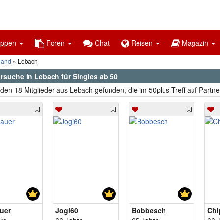
uppen
Foren
Chat
Reisen
Magazin
land
Lebach
ersuche in Lebach für Singles ab 50
den 18 Mitglieder aus Lebach gefunden, die im 50plus-Treff auf Partne
uer
Jogi60
Bobbesch
Chi