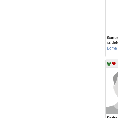
Garte
66 Jah
Borna
Dedro