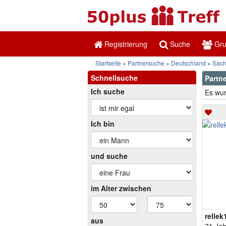
Registrierung
Suche
Gr
Startseite
Partnersuche
Deutschland
Sac
Schnellsuche
Partne
Ich suche
Es wur
Ich bin
und suche
im Alter zwischen
rellek
aus