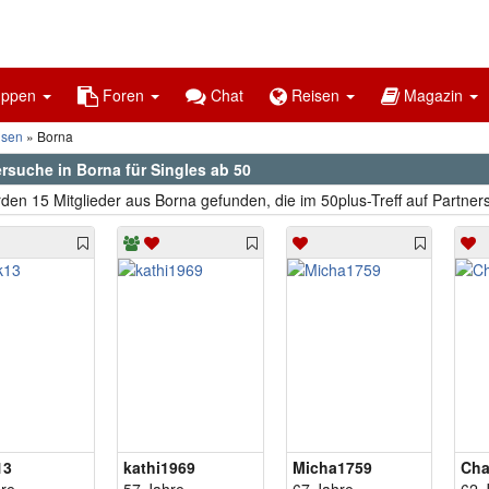
uppen
Foren
Chat
Reisen
Magazin
hsen
Borna
rsuche in Borna für Singles ab 50
den 15 Mitglieder aus Borna gefunden, die im 50plus-Treff auf Partner
13
kathi1969
Micha1759
Cha