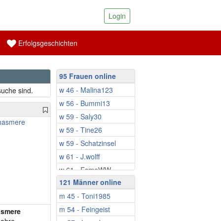
Login
Erfolgsgeschichten
95 Frauen online
w 46 - Malina123
suche sind.
w 56 - Bummi13
w 59 - Saly30
w 59 - Tine26
w 59 - Schatzinsel
w 61 - J.wolff
w 61 - EsmeWW
121 Männer online
w 64 - Miacoolgirl
m 45 - Toni1985
w 64 - Dagmar61
m 54 - Feingeist
w 64 - BerlinerNo...
smere