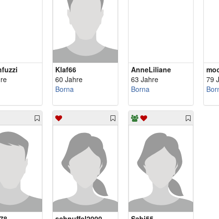
nfuzzi
Klaf66
AnneLiliane
moo
re
60 Jahre
63 Jahre
79 
Borna
Borna
Bor
78
schnuffel2000
Sabi55