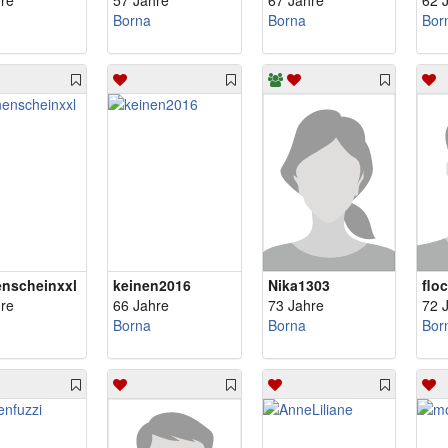
re
57 Jahre
67 Jahre
62 
Borna
Borna
Bor
nscheinxxl
keinen2016
Nika1303
flo
re
66 Jahre
73 Jahre
72 
Borna
Borna
Bor