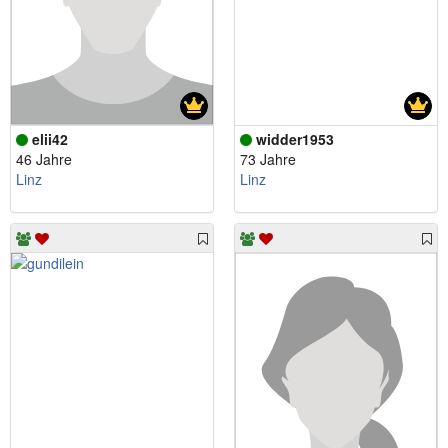
elii42
widder1953
46 Jahre
73 Jahre
Linz
Linz