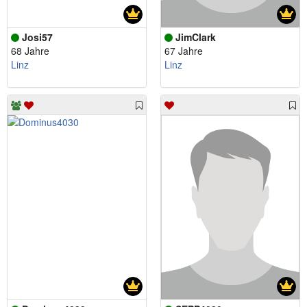
Josi57
JimClark
68 Jahre
67 Jahre
Linz
Linz