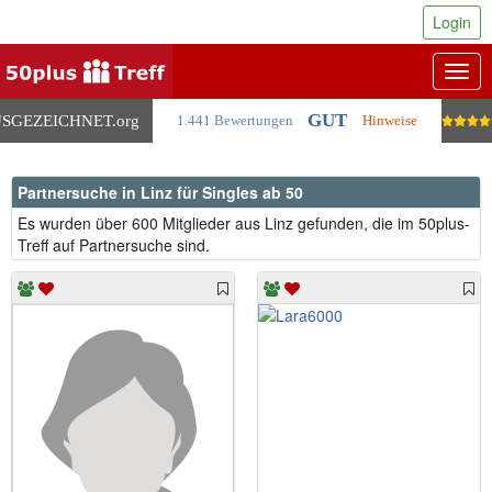
Login
Togg
navig
GUT
SGEZEICHNET
.org
1.441 Bewertungen
Hinweise
Partnersuche in Linz für Singles ab 50
Es wurden über 600 Mitglieder aus Linz gefunden, die im 50plus-
Treff auf Partnersuche sind.