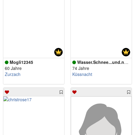
Mogli12345
Wasser.Schnee...und.no.meh
60 Jahre
74 Jahre
Zurzach
Küssnacht