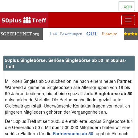
Login
Togg
navig
GUT
SGEZEICHNET
.org
1.441 Bewertungen
Hinweise
50plus Singlebörse: Seriöse Singlebörse ab 50 im 50plus-
Treff
Millionen Singles ab 50 suchen online nach einem neuen Partner.
Während allgemeine Singlebörsen alle Altersgruppen von 18 bis
99 Jahren bedienen, bietet eine spezialisierte
Singlebörse ab 50
entscheidende Vorteile: Die Partnersuche findet gezielt unter
Gleichaltrigen statt. Unerwünschte Kontaktanfragen von deutlich
jüngeren Mitgliedern gehören der Vergangenheit an.
Der 50plus-Treff ist seit 2005 die etablierte 50plus Singlebörse für
die Generation 50+. Mit über 500.000 Mitgliedern bieten wir eine
seriöse Plattform für die
Partnersuche ab 50
, egal ob Sie nach