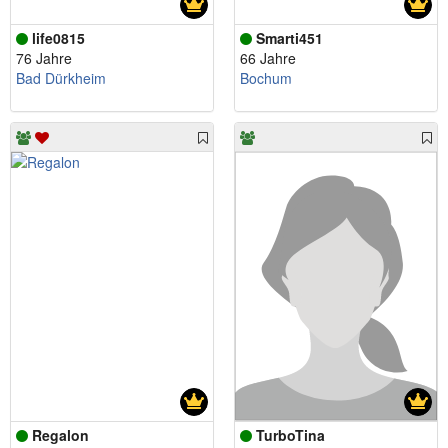
life0815
Smarti451
76 Jahre
66 Jahre
Bad Dürkheim
Bochum
Regalon
TurboTina