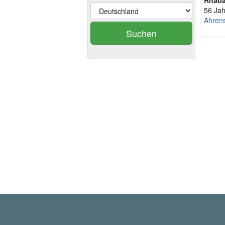
Rhaba
56 Jah
Ahrens
Suchen