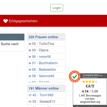
Login
Erfolgsgeschichten
225 Frauen online
w 55 - TurboTina
r Suche nach
w 55 - Dijana
w 56 - nevertiti
w 57 - Buchhalterin
w 58 - Badewetter
w 58 - Salome68
AUSGEZEICHNET
.org
Kundenbewertungen
w 59 - Tine26
GUT
191 Männer online
w 59 - Schatzinsel
4.16
/ 5.00
m 45 - Toni1985
w 59 - Fruehlings...
1.441 Bewertungen
von hier,
m 52 - Seewolf13
w 59 - Mariposa67
ausgezeichnet.org