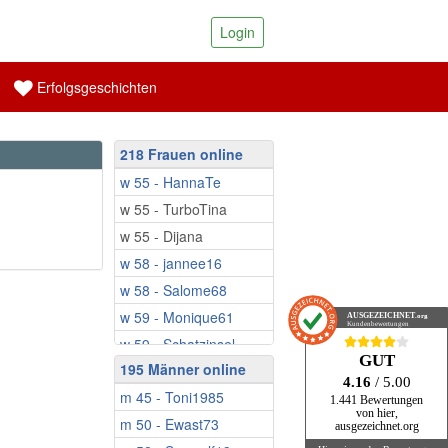
Login
Erfolgsgeschichten
218 Frauen online
w 55 - HannaTe
w 55 - TurboTina
w 55 - Dijana
w 58 - jannee16
w 58 - Salome68
w 59 - Monique61
AUSGEZEICHNET
.org
Kundenbewertungen
w 59 - Schatzinsel
GUT
195 Männer online
w 59 - Babbsi
4.16
/ 5.00
m 45 - Toni1985
w 59 - Fruehlings...
1.441 Bewertungen
von hier,
m 50 - Ewast73
w 60 - Ringeltine
ausgezeichnet.org