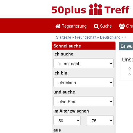
Registrierung
Suche
Gr
Startseite
Freundschaft
Deutschland
Schnellsuche
Es wu
Ich suche
Unse
Ich bin
und suche
im Alter zwischen
aus