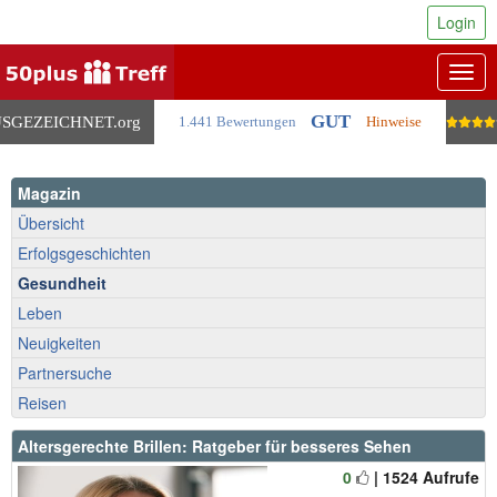
Login
Togg
navig
GUT
SGEZEICHNET
.org
1.441 Bewertungen
Hinweise
Magazin
Übersicht
Erfolgsgeschichten
Gesundheit
Leben
Neuigkeiten
Partnersuche
Reisen
Altersgerechte Brillen: Ratgeber für besseres Sehen
0
| 1524 Aufrufe