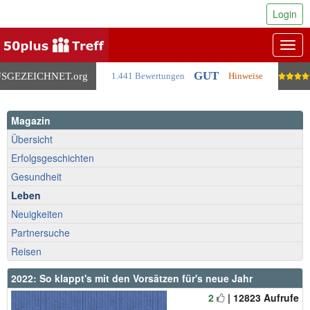
Login
Togg
navig
GUT
SGEZEICHNET
.org
1.441 Bewertungen
Hinweise
Magazin
Übersicht
Erfolgsgeschichten
Gesundheit
Leben
Neuigkeiten
Partnersuche
Reisen
2022: So klappt's mit den Vorsätzen für's neue Jahr
2
| 12823 Aufrufe