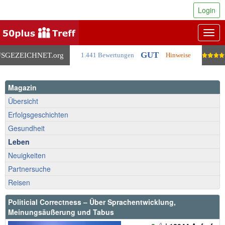
Login
Togg
navig
GUT
SGEZEICHNET
.org
1.441 Bewertungen
Hinweise
Magazin
Übersicht
Erfolgsgeschichten
Gesundheit
Leben
Neuigkeiten
Partnersuche
Reisen
Politicial Correctness – Über Sprachentwicklung,
Meinungsäußerung und Tabus