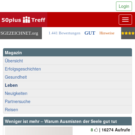
Login
Togg
navig
GUT
SGEZEICHNET
.org
1.441 Bewertungen
Hinweise
Magazin
Übersicht
Erfolgsgeschichten
Gesundheit
Leben
Neuigkeiten
Partnersuche
Reisen
Weniger ist mehr – Warum Ausmisten der Seele gut tut
8
| 16274 Aufrufe