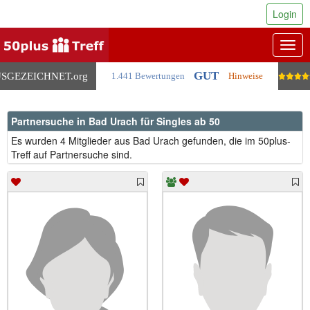
Login
Togg
navig
GUT
SGEZEICHNET
.org
1.441 Bewertungen
Hinweise
Partnersuche in Bad Urach für Singles ab 50
Es wurden 4 Mitglieder aus Bad Urach gefunden, die im 50plus-
Treff auf Partnersuche sind.