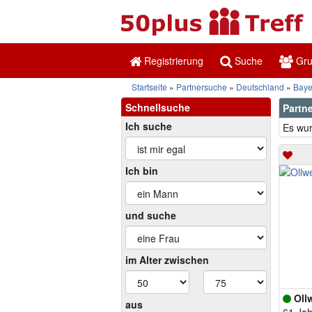
Registrierung
Suche
Gr
Startseite
Partnersuche
Deutschland
Baye
Schnellsuche
Partn
Ich suche
Es wur
Ich bin
und suche
im Alter zwischen
Oll
aus