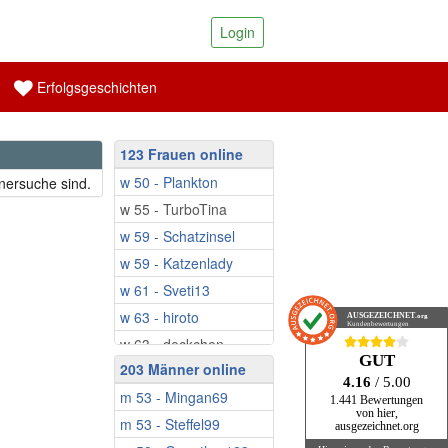
Login
Erfolgsgeschichten
123 Frauen online
w 50 - Plankton
tnersuche sind.
w 55 - TurboTina
w 59 - Schatzinsel
w 59 - Katzenlady
w 61 - Sveti13
w 63 - hiroto
AUSGEZEICHNET
.org
Kundenbewertungen
w 63 - deckchen
GUT
203 Männer online
w 63 - Sisi2022
4.16
/ 5.00
m 53 - Mingan69
w 64 - HarmonieFrau
1.441 Bewertungen
von hier,
m 53 - Steffel99
w 65 - Waldweg
ausgezeichnet.org