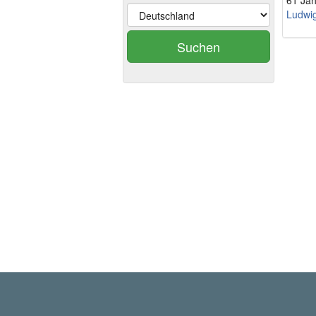
61 Jah
Ludwig
Suchen