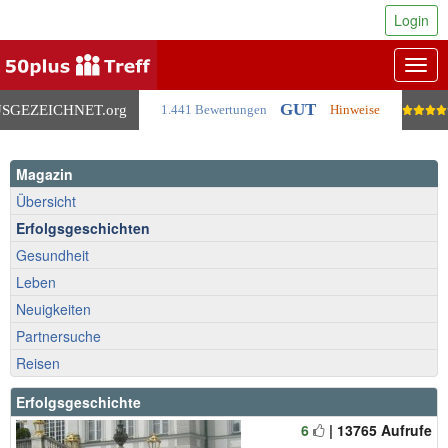
Login
Togg
navig
GUT
SGEZEICHNET
.org
1.441 Bewertungen
Hinweise
Magazin
Übersicht
Erfolgsgeschichten
Gesundheit
Leben
Neuigkeiten
Partnersuche
Reisen
Erfolgsgeschichte
6
| 13765 Aufrufe