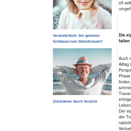
oft se
umgehe
Die ei
Verletzlichkeit: Der geheime
fallen
Schlüssel zum Glücklichsein?
Auch n
Alltag
Perspe
Phase 
finden
schmie
Trauer
erfolg
Zufriedener durch Verzicht
Lebens
Der ei
der Tr
natürl
Verlus