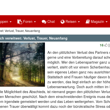
uppen
Foren
Chat
Reisen
Magazin
wet: Verlust, Trauer, Neuanfang
ich verwitwet: Verlust, Trauer, Neuanfang
16
An den plötzlichen Verlust des Partners
gerne und eine Vorbereitung darauf sch
möglich. Wer den Lebenspartner ganz un
verliert, steht oft vor einem Scherbenh
sein eigenes Leben ganz neu ausrichten
Statistisch sind Frauen häufiger davon b
zu werden, das liegt einfach an der höh
Lebenserwartung. Doch auch mitten im
ie Möglichkeit des Abschieds, ist niemand gegen den plötzlichen Verlus
ten Menschen geschützt. Nach dem einschneidenden Ereignis muss der
em irgendwie gemeistert werden und das Leben weitergehen. Vom Sc
genen Trauer überwältigt kommt dazu noch der bürokratische Stress od