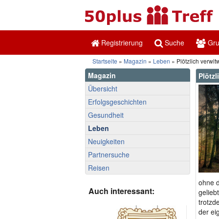
Registrierung
Suche
Gr
Startseite
»
Magazin
»
Leben
» Plötzlich verwit
Magazin
Plötzl
Übersicht
Erfolgsgeschichten
Gesundheit
Leben
Neuigkeiten
Partnersuche
Reisen
ohne d
Auch interessant:
gelieb
trotzd
der ei