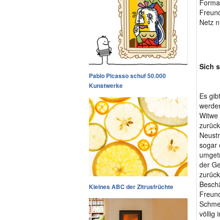
Formal
Freund
Netz n
Sich 
Pablo Picasso schuf 50.000
Kunstwerke
Es gib
werden
Witwe 
zurück
Neustr
sogar 
umgetr
der Ge
zurück
Beschä
Kleines ABC der Zitrusfrüchte
Freund
Schmer
völlig