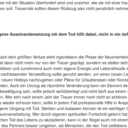
lbst mit der Situation überfordert sind und unsicher, wie sie mit einer t
n soll. Trauernde sollten diesen Rückzug also nicht persönlich nehme
gene Auseinandersetzung mit dem Tod hilft dabei, nicht in ein tie
ach dem größten Verlust steht irgendwann die Phase der Neuorientier
 ist dann nicht mehr nur von der Trauer geprägt, sondern es stellen sic
ktiven und zunehmend auch mehr eigene Energie und Lebensfreude e
nachlassender Verzweiflung sollte genutzt werden, um einen neuen L
, neuen Hobbys nachzugehen oder Pläne für Urlaubsreisen oder Konz
den. Auch ein Umzug als räumliche Veränderung kann ein Element de
bewältigung sein, sollte jedoch wohlüberlegt und nicht bloß aus einem
en. Wer sich nach einem Jahr der Trauer immer noch nicht an schönen
 wieder erfreuen kann, sollte in jedem Fall professionelle Hilfe in An
gene Umgang mit Tod, Sterben und loslassen können ist ein wichtiger
auerverarbeitung. Wer durch eigenen spirituellen Fortschritt gelernt hat
ichen Teil des Lebens zu akzeptieren, kann in der Regel auch mit einem
t des Partners besser umgehen, als Menschen, die den Tod zeitlebens