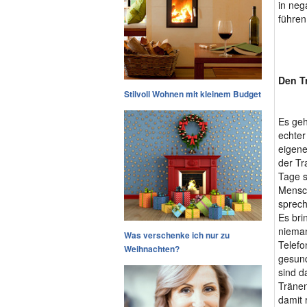
in neg
führen
Den T
Stilvoll Wohnen mit kleinem Budget
Es geh
echter
eigene
der Tr
Tage s
Mensch
sprech
Es bri
nieman
Was verschenke ich nur zu
Telefo
Weihnachten?
gesund
sind d
Tränen
damit 