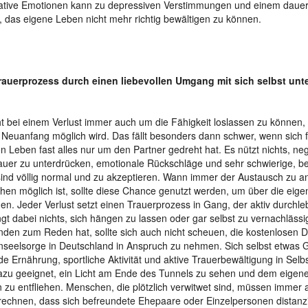
ative Emotionen kann zu depressiven Verstimmungen und einem dauer
, das eigene Leben nicht mehr richtig bewältigen zu können.
rauerprozess durch einen liebevollen Umgang mit sich selbst unt
t bei einem Verlust immer auch um die Fähigkeit loslassen zu können, 
 Neuanfang möglich wird. Das fällt besonders dann schwer, wenn sich 
n Leben fast alles nur um den Partner gedreht hat. Es nützt nichts, ne
auer zu unterdrücken, emotionale Rückschläge und sehr schwierige, 
ind völlig normal und zu akzeptieren. Wann immer der Austausch zu a
en möglich ist, sollte diese Chance genutzt werden, um über die eig
en. Jeder Verlust setzt einen Trauerprozess in Gang, der aktiv durchleb
ngt dabei nichts, sich hängen zu lassen oder gar selbst zu vernachläss
den zum Reden hat, sollte sich auch nicht scheuen, die kostenlosen D
nseelsorge in Deutschland in Anspruch zu nehmen. Sich selbst etwas G
e Ernährung, sportliche Aktivität und aktive Trauerbewältigung in Selb
azu geeignet, ein Licht am Ende des Tunnels zu sehen und dem eigene
 zu entfliehen. Menschen, die plötzlich verwitwet sind, müssen immer
rechnen, dass sich befreundete Ehepaare oder Einzelpersonen distanzi