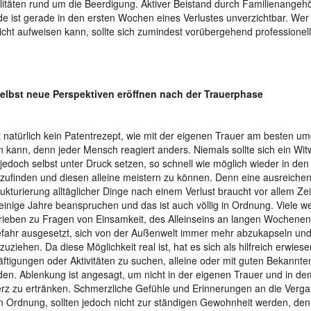
itäten rund um die Beerdigung. Aktiver Beistand durch Familienangeh
e ist gerade in den ersten Wochen eines Verlustes unverzichtbar. Wer 
icht aufweisen kann, sollte sich zumindest vorübergehend professionell
selbst neue Perspektiven eröffnen nach der Trauerphase
t natürlich kein Patentrezept, wie mit der eigenen Trauer am besten 
 kann, denn jeder Mensch reagiert anders. Niemals sollte sich ein Wit
jedoch selbst unter Druck setzen, so schnell wie möglich wieder in den 
zufinden und diesen alleine meistern zu können. Denn eine ausreiche
ukturierung alltäglicher Dinge nach einem Verlust braucht vor allem Zei
einige Jahre beanspruchen und das ist auch völlig in Ordnung. Viele w
ieben zu Fragen von Einsamkeit, des Alleinseins an langen Wochenen
fahr ausgesetzt, sich von der Außenwelt immer mehr abzukapseln un
zuziehen. Da diese Möglichkeit real ist, hat es sich als hilfreich erwie
ftigungen oder Aktivitäten zu suchen, alleine oder mit guten Bekannte
en. Ablenkung ist angesagt, um nicht in der eigenen Trauer und in d
z zu ertränken. Schmerzliche Gefühle und Erinnerungen an die Verga
 in Ordnung, sollten jedoch nicht zur ständigen Gewohnheit werden, de