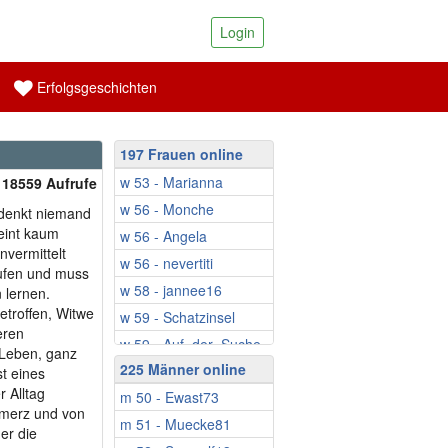
Login
Erfolgsgeschichten
197 Frauen online
w 53 - Marianna
| 18559 Aufrufe
w 56 - Monche
 denkt niemand
eint kaum
w 56 - Angela
vermittelt
w 56 - nevertiti
aufen und muss
w 58 - jannee16
 lernen.
etroffen, Witwe
w 59 - Schatzinsel
eren
w 59 - Auf_der_Suche
 Leben, ganz
225 Männer online
w 59 - MartinaM
t eines
 Alltag
m 50 - Ewast73
w 59 - Mariposa67
hmerz und von
m 51 - Muecke81
w 59 - Tine26
er die