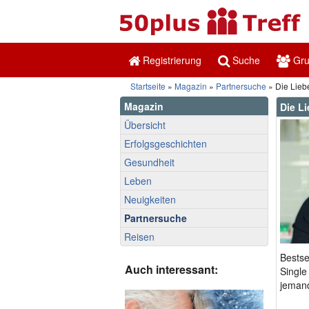
Registrierung
Suche
Gr
Startseite
»
Magazin
»
Partnersuche
» Die Lieb
Magazin
Die L
Übersicht
Erfolgsgeschichten
Gesundheit
Leben
Neuigkeiten
Partnersuche
Reisen
Bestse
Auch interessant:
Single
jeman