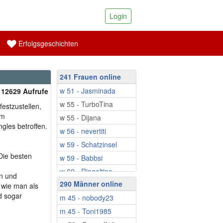
Login
Erfolgsgeschichten
241 Frauen online
w 51 - Jasminada
| 12629 Aufrufe
w 55 - TurboTina
estzustellen,
em
w 55 - Dijana
gles betroffen.
w 56 - nevertiti
w 59 - Schatzinsel
Die besten
w 59 - Babbsi
w 60 - Ringeltine
n und
290 Männer online
w 60 - Zizzibee
, wie man als
d sogar
m 45 - nobody23
w 61 - EsmeWW
m 45 - Toni1985
w 61 - Sveti13