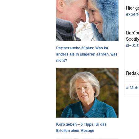
Hier g
expert
Darübe
Spotif
si=05
Partnersuche 50plus: Was ist
anders als in jüngeren Jahren, was
nicht?
Redakt
Mehr
Korb geben – 5 Tipps für das
Erteilen einer Absage