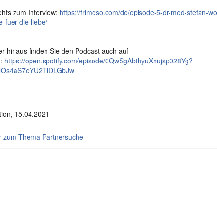
ehts zum Interview:
https://frimeso.com/de/episode-5-dr-med-stefan-woi
e-fuer-die-liebe/
r hinaus finden Sie den Podcast auch auf
y:
https://open.spotify.com/episode/0QwSgAbthyuXnujsp028Yg?
zlOs4aS7eYU2TiDLGbJw
ion, 15.04.2021
 zum Thema Partnersuche