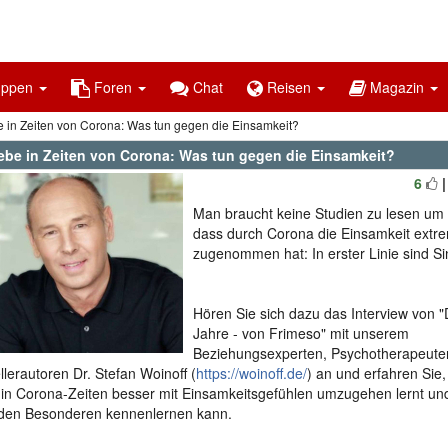
uppen
Foren
Chat
Reisen
Magazin
e in Zeiten von Corona: Was tun gegen die Einsamkeit?
iebe in Zeiten von Corona: Was tun gegen die Einsamkeit?
6
Man braucht keine Studien zu lesen um f
dass durch Corona die Einsamkeit extr
zugenommen hat: In erster Linie sind Sin
Hören Sie sich dazu das Interview von "
Jahre - von Frimeso" mit unserem
Beziehungsexperten, Psychotherapeute
llerautoren Dr. Stefan Woinoff (
https://woinoff.de/
) an und erfahren Sie
 in Corona-Zeiten besser mit Einsamkeitsgefühlen umzugehen lernt un
den Besonderen kennenlernen kann.