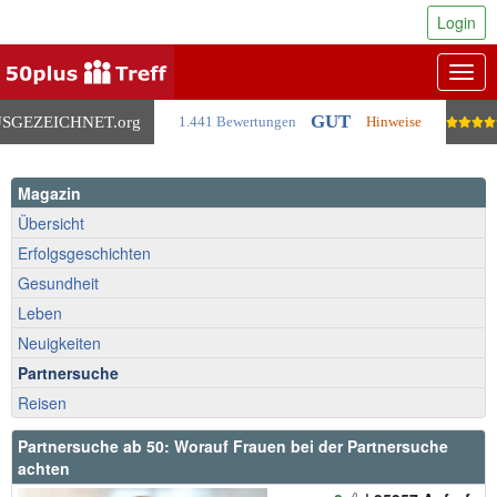
Login
Togg
navig
GUT
SGEZEICHNET
.org
1.441 Bewertungen
Hinweise
Magazin
Übersicht
Erfolgsgeschichten
Gesundheit
Leben
Neuigkeiten
Partnersuche
Reisen
Partnersuche ab 50: Worauf Frauen bei der Partnersuche
achten