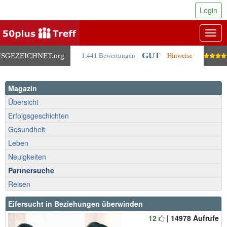
Login
Togg
navig
GUT
SGEZEICHNET
.org
1.441 Bewertungen
Hinweise
Magazin
Übersicht
Erfolgsgeschichten
Gesundheit
Leben
Neuigkeiten
Partnersuche
Reisen
Eifersucht in Beziehungen überwinden
12
| 14978 Aufrufe