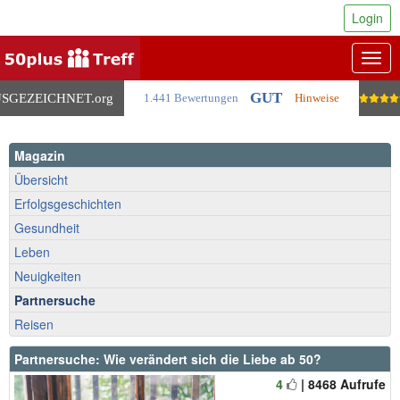
Login
Togg
navig
GUT
SGEZEICHNET
.org
1.441 Bewertungen
Hinweise
Magazin
Übersicht
Erfolgsgeschichten
Gesundheit
Leben
Neuigkeiten
Partnersuche
Reisen
Partnersuche: Wie verändert sich die Liebe ab 50?
4
| 8468 Aufrufe