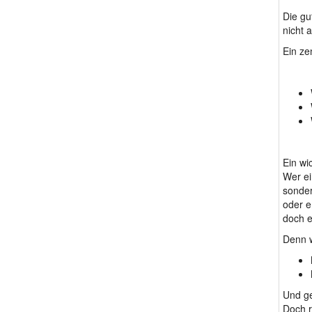
Die gu
nicht 
Ein ze
Ein wi
Wer ei
sonder
oder e
doch e
Denn w
Und ge
Doch r