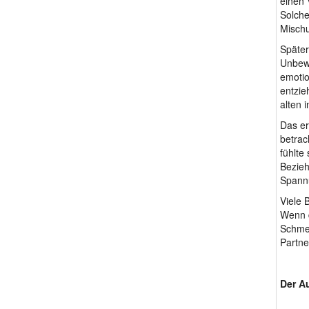
einen 
Solche
Mischu
Später
Unbewu
emotio
entzie
alten 
Das er
betrac
fühlte
Bezieh
Spannu
Viele 
Wenn d
Schmer
Partne
Der A