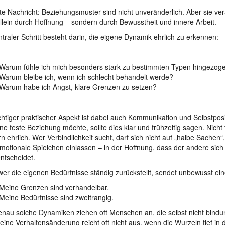
te Nachricht: Beziehungsmuster sind nicht unveränderlich. Aber sie ve
allein durch Hoffnung
– sondern durch Bewusstheit und innere Arbeit.
ntraler Schritt besteht darin, die eigene Dynamik ehrlich zu erkennen:
Warum fühle ich mich besonders stark zu bestimmten Typen hingezog
Warum bleibe ich, wenn ich schlecht behandelt werde?
Warum habe ich Angst, klare Grenzen zu setzen?
chtiger praktischer Aspekt ist dabei auch Kommunikation und Selbstposi
ne feste Beziehung möchte, sollte dies klar und frühzeitig sagen. Nicht
n ehrlich. Wer Verbindlichkeit sucht, darf sich nicht auf „halbe Sachen“
motionale Spielchen einlassen – in der Hoffnung, dass der andere sic
ntscheidet.
er die eigenen Bedürfnisse ständig zurückstellt, sendet unbewusst ein
Meine Grenzen sind verhandelbar.
Meine Bedürfnisse sind zweitrangig.
nau solche Dynamiken ziehen oft Menschen an, die selbst nicht bindun
eine Verhaltensänderung reicht oft nicht aus, wenn die Wurzeln tief in 