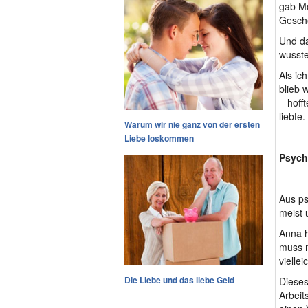
gab Mo
Gesche
Und da
wusste
Als ic
blieb 
– hoff
liebte.
Warum wir nie ganz von der ersten
Liebe loskommen
Psych
Aus ps
meist 
Anna h
muss m
viellei
Die Liebe und das liebe Geld
Dieses
Arbeit