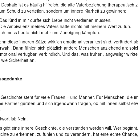
. Deshalb ist es häufig hilfreich, die alte Vaterbeziehung therapeutisch 
 um Schuld zu verteilen, sondern um innere Klarheit zu gewinnen:
Das Kind in mir durfte sich Liebe nicht verdienen müssen.
Die Ambivalenz meines Vaters hatte nichts mit meinem Wert zu tun.
Ich muss heute nicht mehr um Zuneigung kämpfen.
enn diese inneren Sätze wirklich emotional verankert sind, verändert si
rwahl. Dann fühlen sich plötzlich andere Menschen anziehend an: solc
emotional verfügbar, verbindlich. Und das, was früher „langweilig“ wirkte,
 wie Sicherheit an.
ssgedanke
Geschichte steht für viele Frauen – und Männer. Für Menschen, die i
he Partner geraten und sich irgendwann fragen, ob mit ihnen selbst etw
.
wort ist: Nein.
s gibt eine innere Geschichte, die verstanden werden will. Wer beginnt
chte zu erkennen, zu fühlen und zu verändern, hat eine echte Chance,