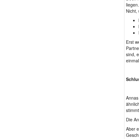
liegen
Nicht,
Erst w
Partne
sind, 
einmal
Schlu
Annas 
ähnlic
stimmt
Die Ant
Aber e
Geschi