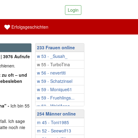
Login
Erfolgsgeschichten
233 Frauen online
w 53 - _Susah_
| 3976 Aufrufe
w 55 - TurboTina
schienen.
w 56 - nevertiti
t zu oft – und
Liebesleben
w 59 - Schatzinsel
w 59 - Monique61
w 59 - Fruehlings...
na" -
Ich bin 55
w 59 - WaldAnna
254 Männer online
w 60 - Zizzibee
fall. Ich sage
m 45 - Toni1985
w 60 - Ringeltine
hatte noch nie
m 52 - Seewolf13
w 61 - EsmeWW