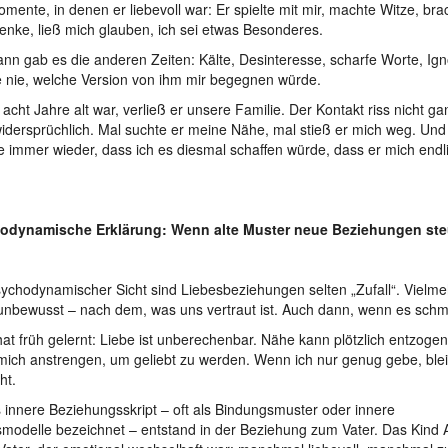
mente, in denen er liebevoll war: Er spielte mit mir, machte Witze, bra
nke, ließ mich glauben, ich sei etwas Besonderes.
nn gab es die anderen Zeiten: Kälte, Desinteresse, scharfe Worte, Ign
 nie, welche Version von ihm mir begegnen würde.
h acht Jahre alt war, verließ er unsere Familie. Der Kontakt riss nicht ga
widersprüchlich. Mal suchte er meine Nähe, mal stieß er mich weg. Und
te immer wieder, dass ich es diesmal schaffen würde, dass er mich endli
odynamische Erklärung: Wenn alte Muster neue Beziehungen ste
ychodynamischer Sicht sind Liebesbeziehungen selten „Zufall“. Vielme
unbewusst – nach dem, was uns vertraut ist. Auch dann, wenn es schm
at früh gelernt: Liebe ist unberechenbar. Nähe kann plötzlich entzoge
ich anstrengen, um geliebt zu werden. Wenn ich nur genug gebe, blei
cht.
 innere Beziehungsskript – oft als Bindungsmuster oder innere
smodelle bezeichnet – entstand in der Beziehung zum Vater. Das Kind 