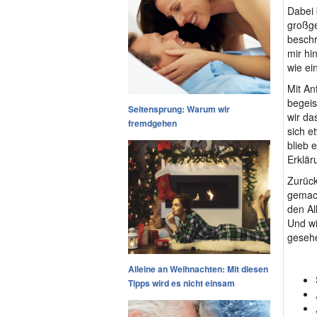
Dabei 
großge
beschr
mir hi
wie ei
Mit An
begeis
Seitensprung: Warum wir
wir da
fremdgehen
sich e
blieb 
Erklär
Zurück
gemach
den Al
Und wi
gesehe
Alleine an Weihnachten: Mit diesen
Tipps wird es nicht einsam