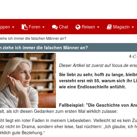
uppen
Foren
Chat
Reisen
Magazin
ehe ich immer die falschen Männer an?
 ziehe ich immer die falschen Männer an?
4
Dieser Artikel ist zuerst auf focus.de er
Sie liebt zu sehr, hofft zu lange, bleib
versteht erst mit 55, warum sich ihr 
wie eine Endlosschleife anfühlt.
Fallbeispiel: "Die Geschichte von An
alt, als ich diesen Gedanken zum ersten Mal wirklich zulasse:
icht liegt ein roter Faden in meinem Liebesleben. Vielleicht ist es kein Zu
tz nicht im Drama, sondern eher leise, fast nüchtern: „Ich glaube, ich 
irklich gute Beziehung.“