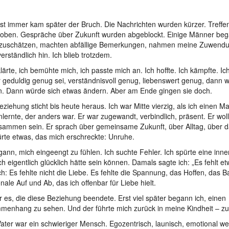
st immer kam später der Bruch. Die Nachrichten wurden kürzer. Treff
oben. Gespräche über Zukunft wurden abgeblockt. Einige Männer be
gzuschätzen, machten abfällige Bemerkungen, nahmen meine Zuwend
verständlich hin. Ich blieb trotzdem.
klärte, ich bemühte mich, ich passte mich an. Ich hoffte. Ich kämpfte. I
r geduldig genug sei, verständnisvoll genug, liebenswert genug, dann 
n. Dann würde sich etwas ändern. Aber am Ende gingen sie doch.
eziehung sticht bis heute heraus. Ich war Mitte vierzig, als ich einen M
lernte, der anders war. Er war zugewandt, verbindlich, präsent. Er wollt
sammen sein. Er sprach über gemeinsame Zukunft, über Alltag, über 
ürte etwas, das mich erschreckte: Unruhe.
gann, mich eingeengt zu fühlen. Ich suchte Fehler. Ich spürte eine inn
ch eigentlich glücklich hätte sein können. Damals sagte ich: „Es fehlt e
ch: Es fehlte nicht die Liebe. Es fehlte die Spannung, das Hoffen, das 
nale Auf und Ab, das ich offenbar für Liebe hielt.
r es, die diese Beziehung beendete. Erst viel später begann ich, einen
enhang zu sehen. Und der führte mich zurück in meine Kindheit – zu
ater war ein schwieriger Mensch. Egozentrisch, launisch, emotional we