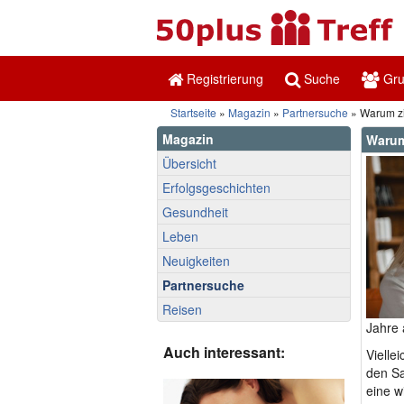
Registrierung
Suche
Gr
Startseite
»
Magazin
»
Partnersuche
» Warum zi
Magazin
Warum
Übersicht
Erfolgsgeschichten
Gesundheit
Leben
Neuigkeiten
Partnersuche
Reisen
Jahre 
Auch interessant:
Vielle
den Sa
eine w