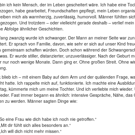
bin ich kein Mensch, der im Leben gescheitert wäre. Ich habe eine Toc
zogen, habe gearbeitet, Freundschaften gepflegt, mein Leben organi
eiben mich als warmherzig, zuverlässig, humorvoll. Männer fühlten sich
ngezogen. Und trotzdem – oder vielleicht gerade deshalb – verlief mei
ne Abfolge ähnlicher Geschichten.
fang zwanzig wurde ich schwanger. Der Mann an meiner Seite war zun
tert. Er sprach von Familie, davon, wie sehr er sich auf unser Kind fre
s gemeinsam schaffen würden. Doch schon während der Schwangersch
twas. Er wurde stiller, distanzierter, unzuverlässiger. Nach der Geburt 
er nur noch wenige Monate. Dann ging er. Ohne großen Streit. Ohne wir
ung.
 blieb ich – mit einem Baby auf dem Arm und der quälenden Frage, was
t hatte. Ich rappelte mich auf, funktionierte. Ich machte eine Ausbildun
ltag, kümmerte mich um meine Tochter. Und ich verliebte mich wieder.
eder. Fast immer begann es ähnlich: intensive Gespräche, Nähe, das G
n zu werden. Männer sagten Dinge wie:
So eine Frau wie dich habe ich noch nie getroffen.“
„Mit dir fühlt sich alles besonders an.“
„Ich will dich nicht mehr missen.“