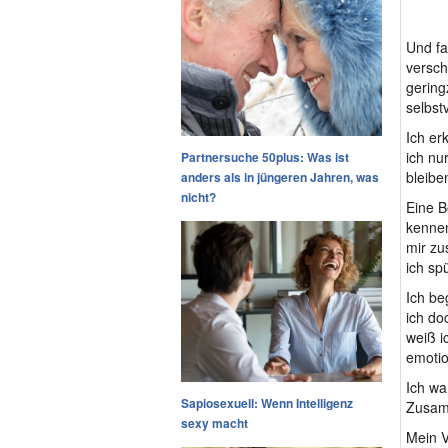
Und fa
versch
gerin
selbst
Ich er
ich nu
Partnersuche 50plus: Was ist
bleibe
anders als in jüngeren Jahren, was
nicht?
Eine B
kennen
mir zu
ich sp
Ich be
ich do
weiß i
emotio
Ich wa
Sapiosexuell: Wenn Intelligenz
Zusamm
sexy macht
Mein V