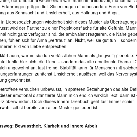
Vater, der emotional wechselhaft war: manchmal liebevoll, manchmal 
 Erfahrungen prägen tief. Sie erzeugen eine besondere Form von Bind
ng aus Sehnsucht und Unsicherheit, aus Hoffnung und Angst.
 in Liebesbeziehungen wiederholt sich dieses Muster als Übertragungs
sst wird der Partner zu einer Projektionsfläche für alte Gefühle. Männe
nal nicht ganz verfügbar sind, die ambivalent reagieren, die Nähe geb
hen, fühlen sich für Anna „vertraut“ an. Nicht, weil sie gut tun – sonder
inneren Bild von Liebe entsprechen.
klärt auch, warum sie den verlässlichen Mann als „langweilig“ erlebte.
htet fehlte hier nicht die Liebe – sondern das alte emotionale Drama. 
 sich ungewohnt an, fast fremd. Stabilität kann für Menschen mit solche
ungserfahrungen zunächst Unsicherheit auslösen, weil das Nervensy
ng gewöhnt ist.
Betroffene versuchen unbewusst, in späteren Beziehungen das alte Defiz
ieser emotional distanzierte Mann mich endlich wirklich liebt, dann ist 
z überwunden. Doch dieses innere Drehbuch geht fast immer schief – 
rwahl selbst bereits vom alten Muster gesteuert ist.
usweg: Bewusstheit, Klarheit und innere Arbeit