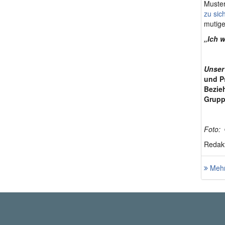
Muster
zu sich
mutige
„Ich w
Unser
und P
Bezieh
Gruppe
Foto: 
Redakt
Mehr