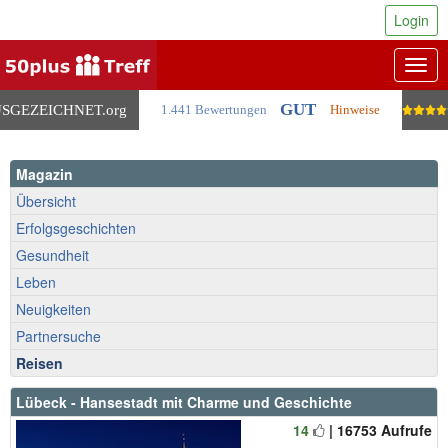
Login
Togg
navig
GUT
SGEZEICHNET
.org
1.441 Bewertungen
Hinweise
Magazin
Übersicht
Erfolgsgeschichten
Gesundheit
Leben
Neuigkeiten
Partnersuche
Reisen
Lübeck - Hansestadt mit Charme und Geschichte
14
| 16753 Aufrufe