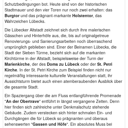
Schutzbedingungen bot. Heute sind von der historischen
Stadtmauer und den vier Toren nur noch zwei erhalten: das
Burgtor
und das prägnant-markante
Holstentor
, das
Wahrzeichen Lübecks.
Die Lübecker Altstadt zeichnet sich durch ihre malerischen
Gässchen und Hinterhöfe aus, die, bis auf originalgetreue
Renovierungs- und Sanierungsarbeiten noch überraschend
ursprünglich geblieben sind. Einer der Beinamen Lübecks, die
Stadt der Sieben Türme, bezieht sich auf die markanten
Kirchtürme in der Altstadt, beispielsweise der Turm der
Marienkirche
, der des
Doms zu Lübeck
oder der
St. Petri
Kirche
. In der St. Petri Kirche zum Beispiel finden nicht nur
regelmäßig interessante kulturelle Veranstaltungen statt, ihr
Aussichtsturm bietet auch einen atemberaubenden Ausblick über
die gesamte Stadt.
Ein Spaziergang über die am Fluss entlangführende Promenade
"
An der Obertrave
" entführt in längst vergangene Zeiten. Denn
hier finden sich zahlreiche unter Denkmalschutz stehende
Gebäude. Zudem verstecken sich hinter schmalen Ein- und
Durchgängen die für Lübeck so prägnanten und überaus
sehenswerten "
Gassen und Höfe
". Ein absolutes Muss bei