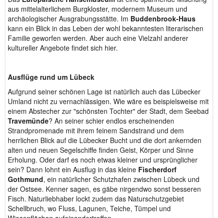
aus mittelalterlichem Burgkloster, modernem Museum und
archäologischer Ausgrabungsstätte. Im
Buddenbrook-Haus
kann ein Blick in das Leben der wohl bekanntesten literarischen
Familie geworfen werden. Aber auch eine Vielzahl anderer
kultureller Angebote findet sich hier.
Ausflüge rund um Lübeck
Aufgrund seiner schönen Lage ist natürlich auch das Lübecker
Umland nicht zu vernachlässigen. Wie wäre es beispielsweise mit
einem Abstecher zur "schönsten Tochter" der Stadt, dem Seebad
Travemünde
? An seiner schier endlos erscheinenden
Strandpromenade mit ihrem feinem Sandstrand und dem
herrlichen Blick auf die Lübecker Bucht und die dort ankernden
alten und neuen Segelschiffe finden Geist, Körper und Sinne
Erholung. Oder darf es noch etwas kleiner und ursprünglicher
sein? Dann lohnt ein Ausflug in das kleine
Fischerdorf
Gothmund
, ein natürlicher Schutzhafen zwischen Lübeck und
der Ostsee. Kenner sagen, es gäbe nirgendwo sonst besseren
Fisch. Naturliebhaber lockt zudem das Naturschutzgebiet
Schellbruch, wo Fluss, Lagunen, Teiche, Tümpel und