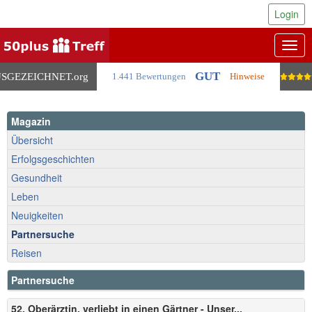
Login
Togg
navig
GUT
SGEZEICHNET
.org
1.441 Bewertungen
Hinweise
Magazin
Übersicht
Erfolgsgeschichten
Gesundheit
Leben
Neuigkeiten
Partnersuche
Reisen
Partnersuche
52, Oberärztin, verliebt in einen Gärtner - Unser...