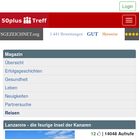
Login
Togg
navig
GUT
SGEZEICHNET
.org
1.441 Bewertungen
Hinweise
Magazin
Übersicht
Erfolgsgeschichten
Gesundheit
Leben
Neuigkeiten
Partnersuche
Reisen
Lanzarote - die feurige Insel der Kanaren
12
| 14048 Aufrufe