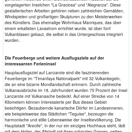
vorgelagerten Inselchen "La Graciosa" und "Alegranza". Diese
gestalterischen Arbeiten gehören neben zahlreichen Gemälden,
Windspielen und großartigen Skulpturen zu den Meisterwerken
des Künstlers. Das ehemalige Wohnhaus Manriques, das über
einem erkalteten Lavastrom errichtet wurde, ist über fünf
Vulkanblasen gebaut, die selbst in das Untergeschoss integriert
wurden.
Die Feuerberge und weitere Ausflugsziele auf der
interessanten Ferieninsel
Hauptausflugsziel auf Lanzarote sind die faszinierenden
Feuerberge im "Timanfaya Nationalpark" mit 32 Vulkankegeln,
die an eine bizarre Mondlandschaft erinnern. Durch zahlreiche
Vulkanausbrüche im 18. Jahrhundert wurden 75 Prozent der Insel
Lanzarote mit Vulkanasche bedeckt. Auf einer Strecke von 14
Kilometern können Interessierte per Bus dieses Gebiet
besichtigen. Bezaubernde kanarische Dörfer im Landesinneren,
wie beispielsweise das Städtchen "Teguise", bezeugen die
harmonische und stille Lebensweise der Inselbevölkerung. Die
Hauptstadt "Arecife", in der nur ein einziges Hochhaus steht, lädt
mit dem Hafen, der Altstadt mit ihren schmalen Gassen, netten