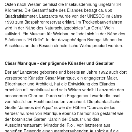
Osten nach Westen bemisst die Inselausdehnung ungefähr 34
Kilometer. Die Gesamtfläche des Eilandes beträgt ca. 850
Quadratkilometer. Lanzarote wurde von der UNESCO im Jahre
1993 zum Biospährenreservat erklärt. Im Trockenbauverfahren
wird in der Nähe des Naturschutzgebietes "La Geria" Wein
kultiviert. Ein Museum für Weinbau befindet sich in der Nähe des
Städtchens "El Grifo". In der dazugehörigen Bodega können im
Anschluss an den Besuch einheimische Weine probiert werden.
Cäsar Manrique - der prägende Künstler und Gestalter
Der auf Lanzarote geborene und bereits im Jahre 1992 auch dort
verstorbene Künstler Cäsar Manrique, ein engagierter Maler,
Bilderhauer und Architekt, hat die Entwicklung des Eilandes
erheblich mit beeinflusst und sein Wirken verleiht Lanzarote den
besonderen Charme. Durch sein Engagement wurde die Insel
von hässlichen Hochhausbauten verschont. Die phantastische
Grotte "Jameos del Aqua" sowie die Höhlen "Cuevas de los
Verdes" wurden von Manrique ebenso harmonisch gestaltet wie
der botanische Garten "Jardin del Cactus" und das
Aussichtsrestaurant "Mirador del Rio". Von letzterem aus
genießen Reisende einen atemberaubenden Ausblick auf die