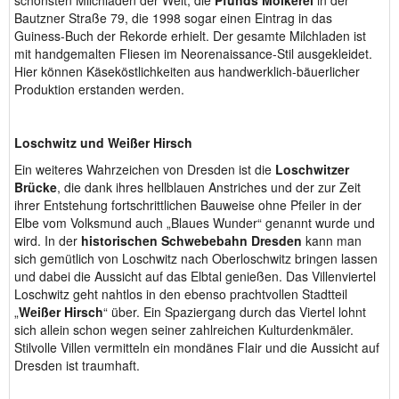
schönsten Milchladen der Welt, die
Pfunds Molkerei
in der
Bautzner Straße 79, die 1998 sogar einen Eintrag in das
Guiness-Buch der Rekorde erhielt. Der gesamte Milchladen ist
mit handgemalten Fliesen im Neorenaissance-Stil ausgekleidet.
Hier können Käseköstlichkeiten aus handwerklich-bäuerlicher
Produktion erstanden werden.
Loschwitz und Weißer Hirsch
Ein weiteres Wahrzeichen von Dresden ist die
Loschwitzer
Brücke
, die dank ihres hellblauen Anstriches und der zur Zeit
ihrer Entstehung fortschrittlichen Bauweise ohne Pfeiler in der
Elbe vom Volksmund auch „Blaues Wunder“ genannt wurde und
wird. In der
historischen Schwebebahn Dresden
kann man
sich gemütlich von Loschwitz nach Oberloschwitz bringen lassen
und dabei die Aussicht auf das Elbtal genießen. Das Villenviertel
Loschwitz geht nahtlos in den ebenso prachtvollen Stadtteil
„
Weißer Hirsch
“ über. Ein Spaziergang durch das Viertel lohnt
sich allein schon wegen seiner zahlreichen Kulturdenkmäler.
Stilvolle Villen vermitteln ein mondänes Flair und die Aussicht auf
Dresden ist traumhaft.