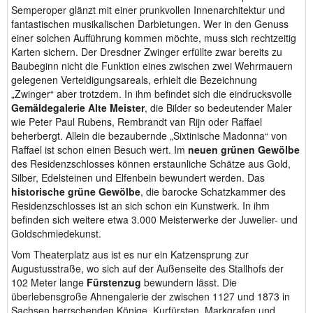
Semperoper glänzt mit einer prunkvollen Innenarchitektur und
fantastischen musikalischen Darbietungen. Wer in den Genuss
einer solchen Aufführung kommen möchte, muss sich rechtzeitig
Karten sichern. Der Dresdner Zwinger erfüllte zwar bereits zu
Baubeginn nicht die Funktion eines zwischen zwei Wehrmauern
gelegenen Verteidigungsareals, erhielt die Bezeichnung
„Zwinger“ aber trotzdem. In ihm befindet sich die eindrucksvolle
Gemäldegalerie Alte Meister
, die Bilder so bedeutender Maler
wie Peter Paul Rubens, Rembrandt van Rijn oder Raffael
beherbergt. Allein die bezaubernde „Sixtinische Madonna“ von
Raffael ist schon einen Besuch wert. Im
neuen grünen Gewölbe
des Residenzschlosses
können erstaunliche Schätze aus Gold,
Silber, Edelsteinen und Elfenbein bewundert werden. Das
historische grüne Gewölbe
, die barocke Schatzkammer des
Residenzschlosses ist an sich schon ein Kunstwerk. In ihm
befinden sich weitere etwa 3.000 Meisterwerke der Juwelier- und
Goldschmiedekunst.
Vom Theaterplatz aus ist es nur ein Katzensprung zur
Augustusstraße, wo sich auf der Außenseite des Stallhofs der
102 Meter lange
Fürstenzug
bewundern lässt. Die
überlebensgroße Ahnengalerie der zwischen 1127 und 1873 in
Sachsen herrschenden Könige, Kurfürsten, Markgrafen und