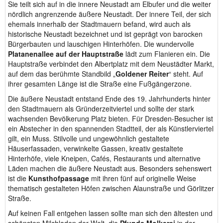
Sie teilt sich auf in die innere Neustadt am Elbufer und die weiter
nördlich angrenzende äußere Neustadt. Der innere Teil, der sich
ehemals innerhalb der Stadtmauern befand, wird auch als
historische Neustadt bezeichnet und ist geprägt von barocken
Bürgerbauten und lauschigen Hinterhöfen. Die wundervolle
Platanenallee auf der Hauptstraße
lädt zum Flanieren ein. Die
Hauptstraße verbindet den Albertplatz mit dem Neustädter Markt,
auf dem das berühmte Standbild „
Goldener Reiter
“ steht. Auf
ihrer gesamten Länge ist die Straße eine Fußgängerzone.
Die äußere Neustadt entstand Ende des 19. Jahrhunderts hinter
den Stadtmauern als Gründerzeitviertel und sollte der stark
wachsenden Bevölkerung Platz bieten. Für Dresden-Besucher ist
ein Abstecher in den spannenden Stadtteil, der als Künstlerviertel
gilt, ein Muss. Stilvolle und ungewöhnlich gestaltete
Häuserfassaden, verwinkelte Gassen, kreativ gestaltete
Hinterhöfe, viele Kneipen, Cafés, Restaurants und alternative
Läden machen die äußere Neustadt aus. Besonders sehenswert
ist die
Kunsthofpassage
mit ihren fünf auf originelle Weise
thematisch gestalteten Höfen zwischen Alaunstraße und Görlitzer
Straße.
Auf keinen Fall entgehen lassen sollte man sich den ältesten und