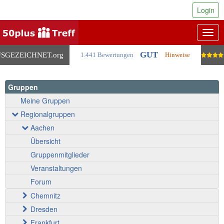
Login
Togg
navig
GUT
SGEZEICHNET
.org
1.441 Bewertungen
Hinweise
Gruppen
Meine Gruppen
Regionalgruppen
Aachen
Übersicht
Gruppenmitglieder
Veranstaltungen
Forum
Chemnitz
Dresden
Frankfurt