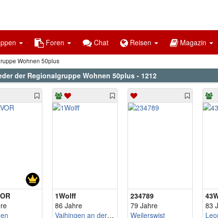
uppen
Foren
Chat
Reisen
Magazin
lgruppe Wohnen 50plus
ieder der Regionalgruppe Wohnen 50plus - 1212
VOR
1Wolff
234789
43W
re
86 Jahre
79 Jahre
83 
hen
Vaihingen an der Enz
Weilerswist
Leo