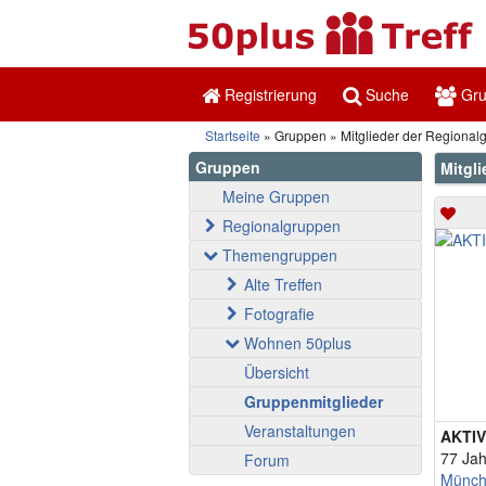
Registrierung
Suche
Gr
Startseite
Gruppen
Mitglieder der Regiona
Gruppen
Mitgl
Meine Gruppen
Regionalgruppen
Themengruppen
Alte Treffen
Fotografie
Wohnen 50plus
Übersicht
Gruppenmitglieder
Veranstaltungen
AKTI
77 Jah
Forum
Münc