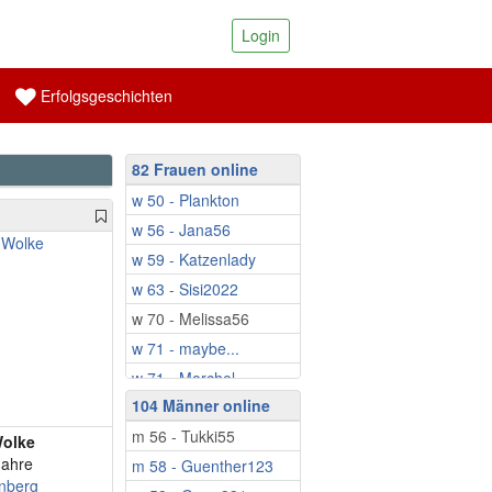
Login
Erfolgsgeschichten
82 Frauen online
w 50 - Plankton
w 56 - Jana56
w 59 - Katzenlady
w 63 - Sisi2022
w 70 - Melissa56
w 71 - maybe...
w 71 - Morchel
104 Männer online
w 72 - Lavendel123
m 56 - Tukki55
w 75 - MariaSim
olke
Jahre
m 58 - Guenther123
w 76 - Heidilein50
nberg