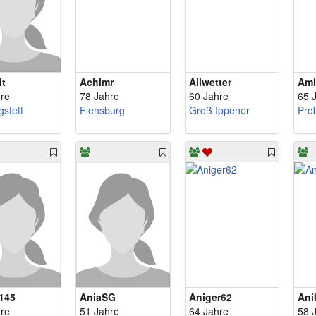
it
Achimr
Allwetter
Ami
re
78 Jahre
60 Jahre
65 
gstett
Flensburg
Groß Ippener
Pro
145
AniaSG
Aniger62
Ani
re
51 Jahre
64 Jahre
58 