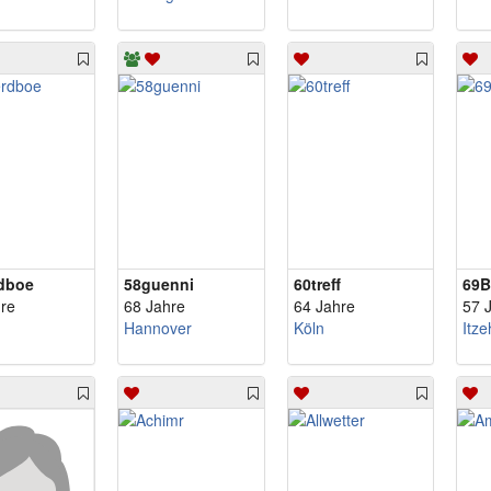
dboe
58guenni
60treff
69B
re
68 Jahre
64 Jahre
57 
Hannover
Köln
Itz