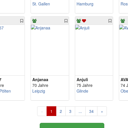
St. Gallen
Hamburg
Ros
7
Anjanaa
Anjuli
AV
re
70 Jahre
75 Jahre
74 
Pölten
Leipzig
Glinde
Obe
«
1
2
3
...
34
»