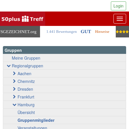
Login
Togg
navig
GUT
SGEZEICHNET
.org
1.441 Bewertungen
Hinweise
Gruppen
Meine Gruppen
Regionalgruppen
Aachen
Chemnitz
Dresden
Frankfurt
Hamburg
Übersicht
Gruppenmitglieder
Veranstaltungen