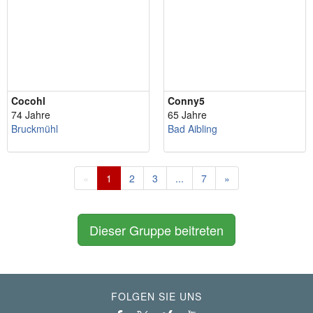
Cocohl
Conny5
74 Jahre
65 Jahre
Bruckmühl
Bad Aibling
«
1
2
3
...
7
»
Dieser Gruppe beitreten
FOLGEN SIE UNS