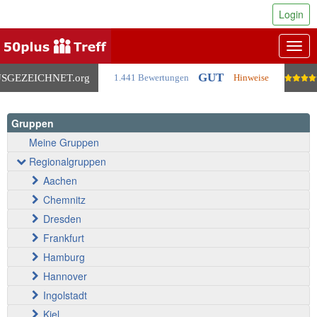
Login
Togg
navig
GUT
SGEZEICHNET
.org
1.441 Bewertungen
Hinweise
Gruppen
Meine Gruppen
Regionalgruppen
Aachen
Chemnitz
Dresden
Frankfurt
Hamburg
Hannover
Ingolstadt
Kiel