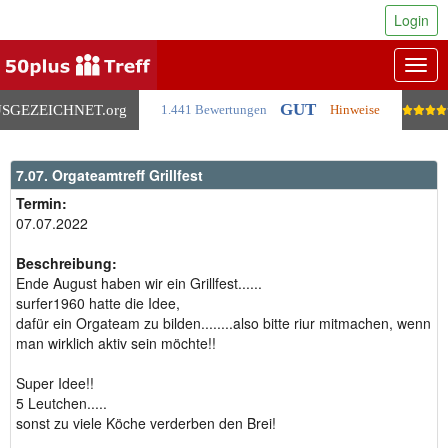
Login
Togg
navig
GUT
SGEZEICHNET
.org
1.441 Bewertungen
Hinweise
7.07. Orgateamtreff Grillfest
Termin:
07.07.2022
Beschreibung:
Ende August haben wir ein Grillfest......
surfer1960 hatte die Idee,
dafür ein Orgateam zu bilden........also bitte riur mitmachen, wenn
man wirklich aktiv sein möchte!!
Super Idee!!
5 Leutchen.....
sonst zu viele Köche verderben den Brei!