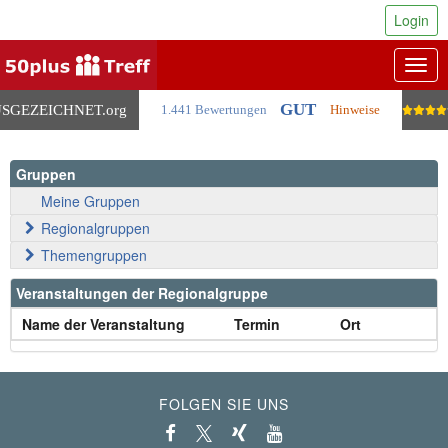
Login
Togg
navig
GUT
SGEZEICHNET
.org
1.441 Bewertungen
Hinweise
Gruppen
Meine Gruppen
Regionalgruppen
Themengruppen
Veranstaltungen der Regionalgruppe
Name der Veranstaltung
Termin
Ort
FOLGEN SIE UNS